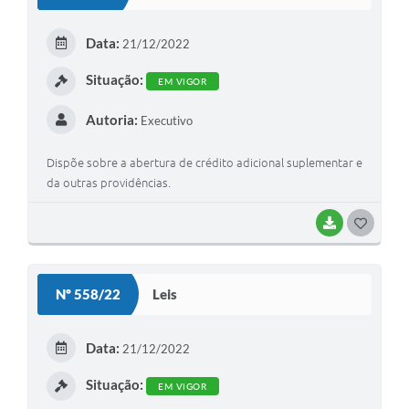
T
E
Data:
21/12/2022
I
Situação:
EM VIGOR
Autoria:
Executivo
Dispõe sobre a abertura de crédito adicional suplementar e
da outras providências.
BAIXAR
G
O
S
Nº 558/22
Leis
T
E
Data:
21/12/2022
I
Situação:
EM VIGOR