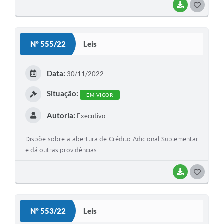
BAIXAR
G
O
S
Nº 555/22
Leis
T
E
Data:
30/11/2022
I
Situação:
EM VIGOR
Autoria:
Executivo
Dispõe sobre a abertura de Crédito Adicional Suplementar
e dá outras providências.
BAIXAR
G
O
S
Nº 553/22
Leis
T