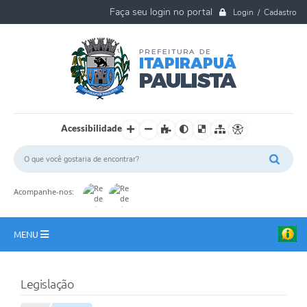
Login / Cadastro
Acessibilidade
Acompanhe-nos:
MENU
A Nossa Cidade
Legislação
Ouvidoria