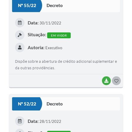
S
Nº 55/22
Decreto
T
E
Data:
30/11/2022
I
Situação:
EM VIGOR
Autoria:
Executivo
Dispõe sobre a abertura de crédito adicional suplementar e
da outras providências.
BAIXAR
G
O
S
Nº 52/22
Decreto
T
E
Data:
28/11/2022
I