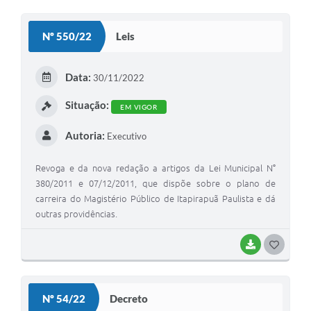
O
S
Nº 550/22
Leis
T
E
Data:
30/11/2022
I
Situação:
EM VIGOR
Autoria:
Executivo
Revoga e da nova redação a artigos da Lei Municipal N°
380/2011 e 07/12/2011, que dispõe sobre o plano de
carreira do Magistério Público de Itapirapuã Paulista e dá
outras providências.
BAIXAR
G
O
S
Nº 54/22
Decreto
T