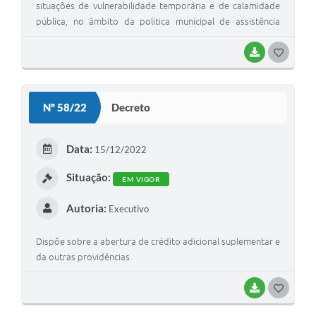
situações de vulnerabilidade temporária e de calamidade
pública, no âmbito da politica municipal de assistência
social e da outras providencias.
BAIXAR
G
O
S
Nº 58/22
Decreto
T
E
Data:
15/12/2022
I
Situação:
EM VIGOR
Autoria:
Executivo
Dispõe sobre a abertura de crédito adicional suplementar e
da outras providências.
BAIXAR
G
O