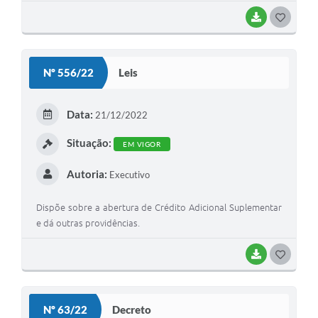
BAIXAR
G
O
S
Nº 556/22
Leis
T
E
Data:
21/12/2022
I
Situação:
EM VIGOR
Autoria:
Executivo
Dispõe sobre a abertura de Crédito Adicional Suplementar
e dá outras providências.
BAIXAR
G
O
S
Nº 63/22
Decreto