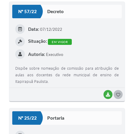
S
Nº 57/22
Decreto
T
E
Data:
07/12/2022
I
Situação:
EM VIGOR
Autoria:
Executivo
Dispõe sobre nomeação de comissão para atribuição de
aulas aos docentes da rede municipal de ensino de
Itapirapuã Paulista.
BAIXAR
G
O
S
Nº 25/22
Portaria
T
E