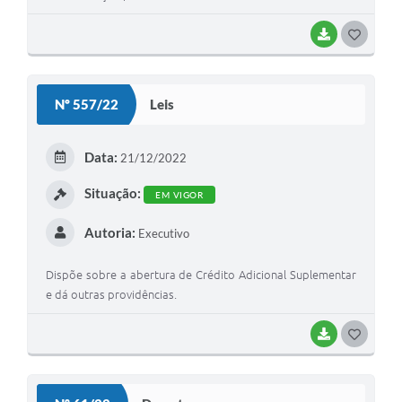
BAIXAR
G
O
S
Nº 557/22
Leis
T
E
Data:
21/12/2022
I
Situação:
EM VIGOR
Autoria:
Executivo
Dispõe sobre a abertura de Crédito Adicional Suplementar
e dá outras providências.
BAIXAR
G
O
S