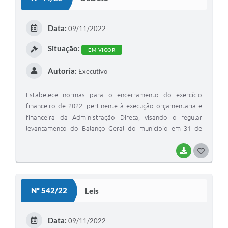
T
E
Data:
09/11/2022
I
Situação:
EM VIGOR
Autoria:
Executivo
Estabelece normas para o encerramento do exercício
financeiro de 2022, pertinente à execução orçamentaria e
financeira da Administração Direta, visando o regular
levantamento do Balanço Geral do município em 31 de
Dezembro de 2022, e dá demais providências.
BAIXAR
G
O
S
Nº 542/22
Leis
T
E
Data:
09/11/2022