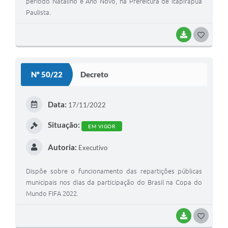
período Natalino e Ano Novo, na Prefeitura de Itapirapuã
Paulista.
BAIXAR
G
O
S
Nº 50/22
Decreto
T
E
Data:
17/11/2022
I
Situação:
EM VIGOR
Autoria:
Executivo
Dispõe sobre o funcionamento das repartições públicas
municipais nos dias da participação do Brasil na Copa do
Mundo FIFA 2022.
BAIXAR
G