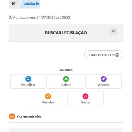
Legislação
Carta de Serviços
Atualizado em: 24/07/2026 às 10h32
Secretarias
BUSCAR LEGISLAÇÃO
Arquivos para Download
Galeria de Fotos
DADOS ABERTOS
PS nº 001/2021 - Cargo Enfermeiro(a)
LEGENDA:
Galeria de Vídeos
Visualizar
Baixar
Anexos
Audiências Públicas
Projetos
Vínculos
Gostei
Contas Públicas
atos encontrados
141
Legislação