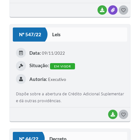
BAIXAR
ANEXOS
G
O
S
Nº 547/22
Leis
T
E
Data:
09/11/2022
I
Situação:
EM VIGOR
Autoria:
Executivo
Dispõe sobre a abertura de Crédito Adicional Suplementar
e dá outras providências.
BAIXAR
G
O
S
Nº 44/22
Decreto