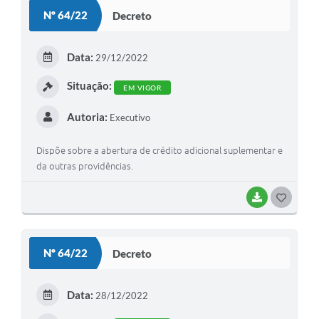
Nº 64/22
Decreto
Editais
Serviços Online
Data:
29/12/2022
Situação:
A Prefeitura
EM VIGOR
Autoria:
Executivo
Telefones Úteis
Dispõe sobre a abertura de crédito adicional suplementar e
Transparência
da outras providências.
Jornal
BAIXAR
G
Agenda
O
SIC
S
Nº 64/22
Decreto
Diário Oficial
T
E
Notícias
Data:
28/12/2022
I