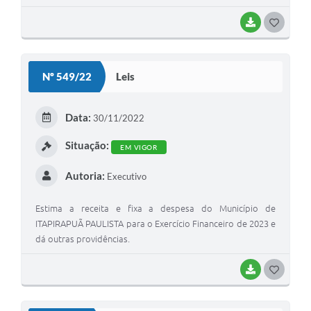
BAIXAR
G
O
S
Nº 549/22
Leis
T
E
Data:
30/11/2022
I
Situação:
EM VIGOR
Autoria:
Executivo
Estima a receita e fixa a despesa do Município de
ITAPIRAPUÃ PAULISTA para o Exercício Financeiro de 2023 e
dá outras providências.
BAIXAR
G
O