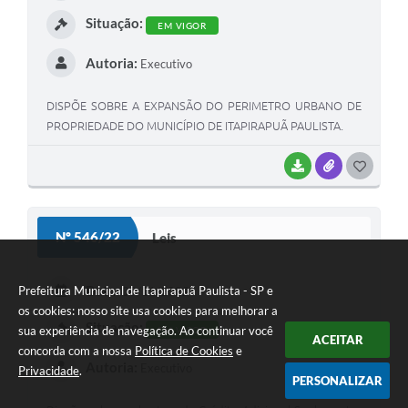
I
Situação:
EM VIGOR
Autoria:
Executivo
DISPÕE SOBRE A EXPANSÃO DO PERIMETRO URBANO DE
PROPRIEDADE DO MUNICÍPIO DE ITAPIRAPUÃ PAULISTA.
BAIXAR
ANEXOS
G
O
S
Nº 546/22
Leis
T
E
Data:
Prefeitura Municipal de Itapirapuã Paulista - SP e
09/11/2022
I
os cookies: nosso site usa cookies para melhorar a
Situação:
sua experiência de navegação. Ao continuar você
EM VIGOR
ACEITAR
concorda com a nossa
Política de Cookies
e
Autoria:
Executivo
Privacidade
.
PERSONALIZAR