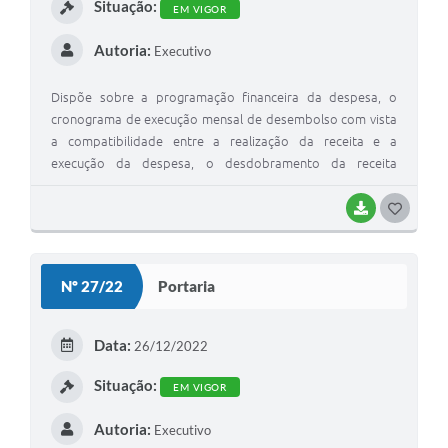
Contato
Situação:
EM VIGOR
Autoria:
Executivo
Dispõe sobre a programação financeira da despesa, o
cronograma de execução mensal de desembolso com vista
a compatibilidade entre a realização da receita e a
execução da despesa, o desdobramento da receita
prevista na lei Orçamentaria anual em metas bimestrais de
arrecadação do poder executivo financeiro de 2023.
BAIXAR
G
O
S
Nº 27/22
Portaria
T
E
Data:
26/12/2022
I
Situação:
EM VIGOR
Autoria:
Executivo