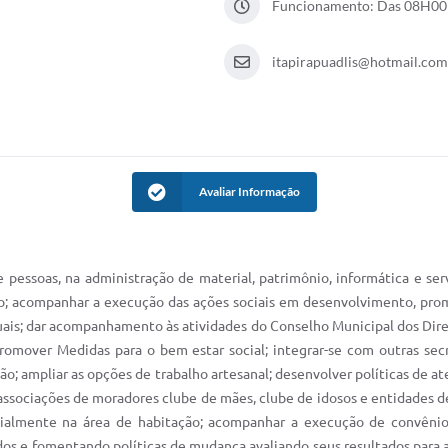
Funcionamento: Das 08H00 
itapirapuadlis@hotmail.com
Avaliar Informação
essoas, na administração de material, patrimônio, informática e servi
ípio; acompanhar a execução das ações sociais em desenvolvimento, pro
duais; dar acompanhamento às atividades do Conselho Municipal dos Dire
Promover Medidas para o bem estar social; integrar-se com outras sec
o; ampliar as opções de trabalho artesanal; desenvolver políticas de a
s associações de moradores clube de mães, clube de idosos e entidades 
ialmente na área de habitação; acompanhar a execução de convênios e
s e fomentando políticas de mudança avaliando seus resultados para as