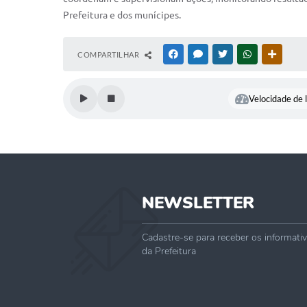
Prefeitura e dos munícipes.
COMPARTILHAR
FACEBOOK
MESSENGER
TWITTER
WHATSAPP
OUTRAS
Velocidade de l
NEWSLETTER
Cadastre-se para receber os informati
da Prefeitura