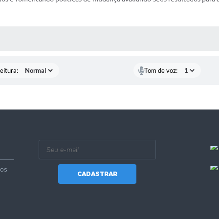
 MÍDIAS
eitura:
Tom de voz:
vos
CADASTRAR