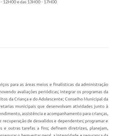
- 12H00 e das 13H00 - 17H00
ços para as áreas meios e finalísticas da administração
movendo avaliações periódicas; integrar os programas da
itos da Criança e do Adolescente; Conselho Municipal da
retarias municipais que desenvolvam atividades junto à
tendimento, assistência e acompanhamento para crianças,
de recuperação de desvalidos e dependentes; programar e
 outras tarefas a fins; definem diretrizes, planejam,
segurar o bem-estar geral, a integridade e segurança da