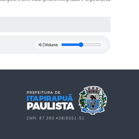
Volume
CNPJ: 67.360.438/0001-51