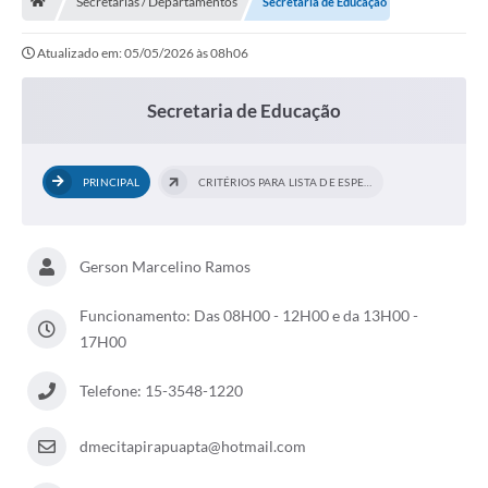
Secretarias / Departamentos
Secretaria de Educação
Carta de Serviços
Atualizado em: 05/05/2026 às 08h06
Secretarias
Secretaria de Educação
Arquivos para Download
PRINCIPAL
CRITÉRIOS PARA LISTA DE ESPERA DA...
Galeria de Fotos
PS nº 001/2021 - Cargo Enfermeiro(a)
Gerson Marcelino Ramos
Galeria de Vídeos
Funcionamento: Das 08H00 - 12H00 e da 13H00 -
Audiências Públicas
17H00
Projetos
Telefone: 15-3548-1220
Contas Públicas
dmecitapirapuapta@hotmail.com
Legislação