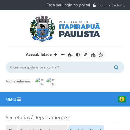
Login / Cadastro
Acessibilidade
Acompanhe-nos:
MENU
A Nossa Cidade
Secretarias / Departamentos
Ouvidoria