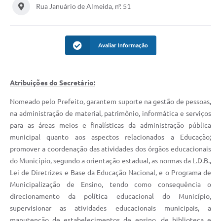
Rua Januário de Almeida, nº. 51
Editais
Serviços Online
Avaliar Informação
A Prefeitura
Atribuições do Secretário:
Telefones Úteis
Nomeado pelo Prefeito, garantem suporte na gestão de pessoas,
Transparência
na administração de material, patrimônio, informática e serviços
Jornal
para as áreas meios e finalísticas da administração pública
municipal quanto aos aspectos relacionados a Educação;
Agenda
promover a coordenação das atividades dos órgãos educacionais
do Município, segundo a orientação estadual, as normas da L.D.B.,
SIC
Lei de Diretrizes e Base da Educação Nacional, e o Programa de
Diário Oficial
Municipalização de Ensino, tendo como consequência o
direcionamento da política educacional do Município,
Notícias
supervisionar as atividades educacionais municipais, a
manutenção de estabelecimentos de ensino, de biblioteca e