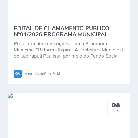
Editais
Serviços Online
EDITAL DE CHAMAMENTO PUBLICO
Nº01/2026 PROGRAMA MUNICIPAL
A Prefeitura
"REFORMA ITAPIRA'
Prefeitura abre inscrições para o Programa
Municipal “Reforma Itapira” A Prefeitura Municipal
Telefones Úteis
de Itapirapuã Paulista, por meio do Fundo Social
de Solidariedade,...
Transparência
Visualizações: 594
Jornal
Agenda
SIC
08
JUN
Diário Oficial
Notícias