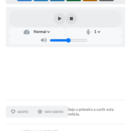
Editais
Serviços Online
A Prefeitura
Telefones Úteis
Transparência
Jornal
Agenda
SIC
Diário Oficial
Seja o primeiro a curtir esta
GOSTEI
NÃO GOSTEI
notícia.
Notícias