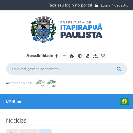
Login / Cadastro
Acessibilidade
Acompanhe-nos:
MENU
A Nossa Cidade
Notícias
Ouvidoria