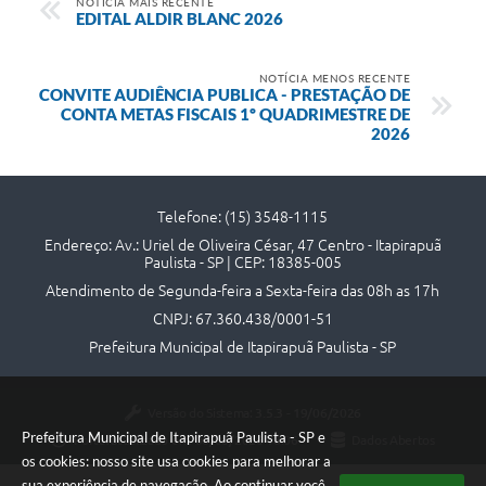
Contato
NOTÍCIA MAIS RECENTE
EDITAL ALDIR BLANC 2026
NOTÍCIA MENOS RECENTE
CONVITE AUDIÊNCIA PUBLICA - PRESTAÇÃO DE
CONTA METAS FISCAIS 1º QUADRIMESTRE DE
2026
Telefone: (15) 3548-1115
Endereço: Av.: Uriel de Oliveira César, 47 Centro - Itapirapuã
Paulista - SP | CEP: 18385-005
Atendimento de Segunda-feira a Sexta-feira das 08h as 17h
CNPJ: 67.360.438/0001-51
Prefeitura Municipal de Itapirapuã Paulista - SP
Versão do Sistema:
3.5.3 - 19/06/2026
Prefeitura Municipal de Itapirapuã Paulista - SP e
Portal atualizado em:
06/08/2026 18:06
Dados Abertos
os cookies: nosso site usa cookies para melhorar a
sua experiência de navegação. Ao continuar você