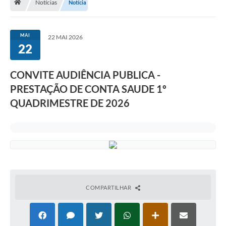
Notícias
Notícia
Carta de Serviços
MAI
22 MAI 2026
22
Secretarias
CONVITE AUDIÊNCIA PUBLICA -
Arquivos para Download
PRESTAÇÃO DE CONTA SAUDE 1º
Galeria de Fotos
QUADRIMESTRE DE 2026
PS nº 001/2021 - Cargo Enfermeiro(a)
Galeria de Vídeos
Audiências Públicas
Projetos
COMPARTILHAR
Contas Públicas
Legislação