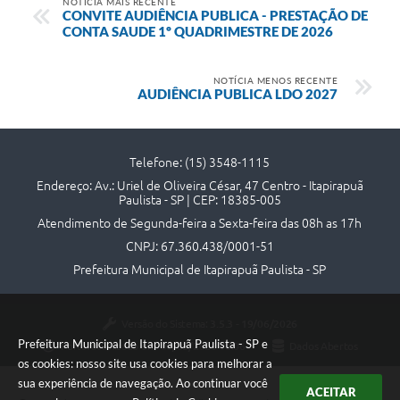
Contato
NOTÍCIA MAIS RECENTE
CONVITE AUDIÊNCIA PUBLICA - PRESTAÇÃO DE
CONTA SAUDE 1º QUADRIMESTRE DE 2026
NOTÍCIA MENOS RECENTE
AUDIÊNCIA PUBLICA LDO 2027
Telefone: (15) 3548-1115
Endereço: Av.: Uriel de Oliveira César, 47 Centro - Itapirapuã
Paulista - SP | CEP: 18385-005
Atendimento de Segunda-feira a Sexta-feira das 08h as 17h
CNPJ: 67.360.438/0001-51
Prefeitura Municipal de Itapirapuã Paulista - SP
Versão do Sistema:
3.5.3 - 19/06/2026
Prefeitura Municipal de Itapirapuã Paulista - SP e
Portal atualizado em:
06/08/2026 18:06
Dados Abertos
os cookies: nosso site usa cookies para melhorar a
sua experiência de navegação. Ao continuar você
ACEITAR