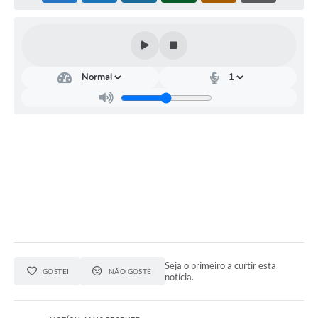
Editais
Serviços Online
A Prefeitura
Telefones Úteis
Transparência
Jornal
Agenda
SIC
Diário Oficial
Seja o primeiro a curtir esta
GOSTEI
NÃO GOSTEI
notícia.
Notícias