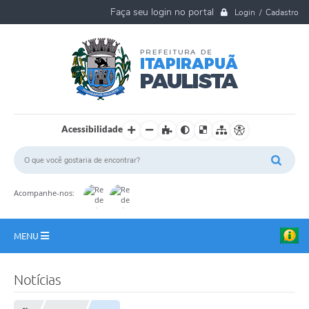
Login / Cadastro
Acessibilidade
Acompanhe-nos:
MENU
A Nossa Cidade
Notícias
Ouvidoria