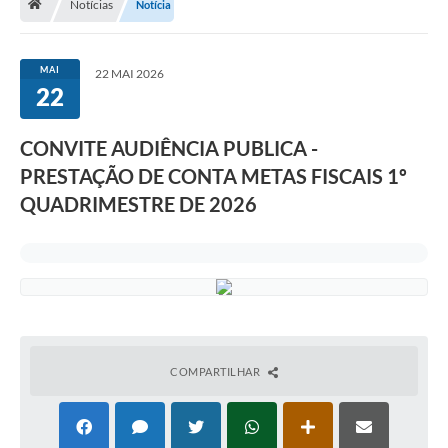
Notícias
Notícia
Carta de Serviços
MAI
22 MAI 2026
22
Secretarias
CONVITE AUDIÊNCIA PUBLICA -
Arquivos para Download
PRESTAÇÃO DE CONTA METAS FISCAIS 1º
Galeria de Fotos
QUADRIMESTRE DE 2026
PS nº 001/2021 - Cargo Enfermeiro(a)
Galeria de Vídeos
Audiências Públicas
Projetos
COMPARTILHAR
Contas Públicas
Legislação