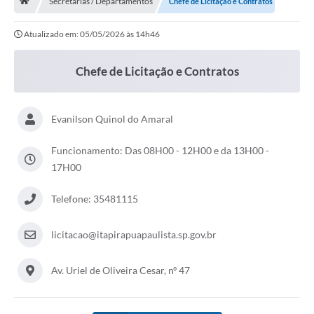
Secretarias / Departamentos
Chefe de Licitação e Contratos
Carta de Serviços
Atualizado em: 05/05/2026 às 14h46
Secretarias
Chefe de Licitação e Contratos
Arquivos para Download
Evanilson Quinol do Amaral
Galeria de Fotos
Funcionamento: Das 08H00 - 12H00 e da 13H00 -
PS nº 001/2021 - Cargo Enfermeiro(a)
17H00
Galeria de Vídeos
Telefone: 35481115
Audiências Públicas
licitacao@itapirapuapaulista.sp.gov.br
Projetos
Contas Públicas
Av. Uriel de Oliveira Cesar, nº 47
Legislação