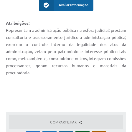
Avaliar Informação
Editais
Serviços Online
Atribuições:
Representam a administração pública na esfera judicial; prestam
A Prefeitura
consultoria e assessoramento jurídico à administração pública;
exercem o controle interno da legalidade dos atos da
administração; zelam pelo patrimônio e interesse público tais
Telefones Úteis
como, meio ambiente, consumidor e outros; integram comissões
Transparência
processantes; geram recursos humanos e materiais da
procuradoria.
Jornal
Agenda
SIC
Diário Oficial
Notícias
COMPARTILHAR