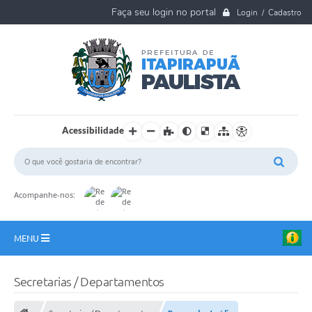
Login / Cadastro
Acessibilidade
Acompanhe-nos:
MENU
A Nossa Cidade
Secretarias / Departamentos
Ouvidoria