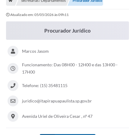
Secretarias / Departamentos
Procurador Jurídico
Carta de Serviços
Atualizado em: 05/05/2026 às 09h11
Secretarias
Procurador Jurídico
Arquivos para Download
Marcos Jasom
Galeria de Fotos
Funcionamento: Das 08H00 - 12H00 e das 13H00 -
PS nº 001/2021 - Cargo Enfermeiro(a)
17H00
Galeria de Vídeos
Telefone: (15) 35481115
Audiências Públicas
juridico@itapirapuapaulista.sp.gov.br
Projetos
Contas Públicas
Avenida Uriel de Oliveira Cesar , nº 47
Legislação