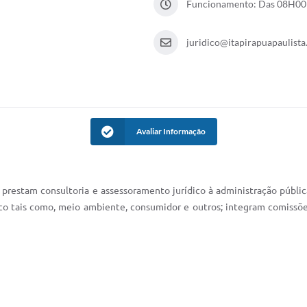
Funcionamento: Das 08H00 
juridico@itapirapuapaulista.
Avaliar Informação
; prestam consultoria e assessoramento jurídico à administração públic
ico tais como, meio ambiente, consumidor e outros; integram comissõ