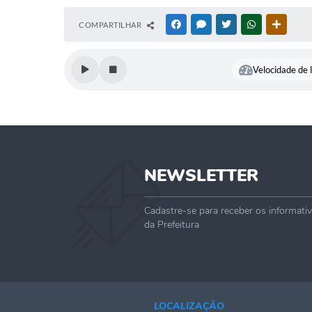
COMPARTILHAR
FACEBOOK
MESSENGER
TWITTER
WHATSAPP
OUTRAS
Velocidade de l
NEWSLETTER
Cadastre-se para receber os informati
da Prefeitura
LOCALIZAÇÃO