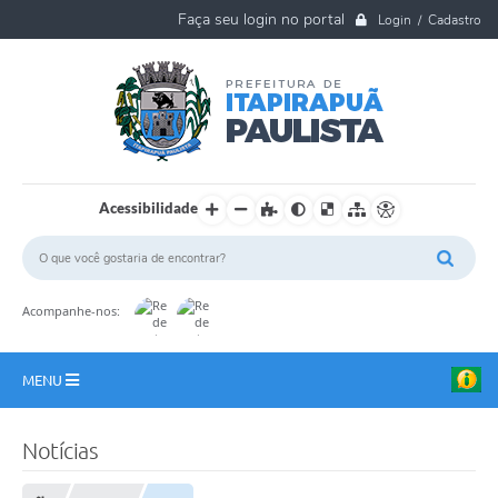
Login / Cadastro
Acessibilidade
Acompanhe-nos:
MENU
A Nossa Cidade
Notícias
Ouvidoria