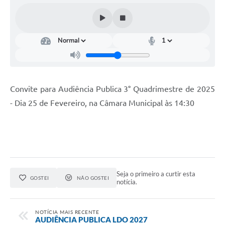
Editais
Serviços Online
A Prefeitura
Telefones Úteis
Convite para Audiência Publica 3° Quadrimestre de 2025
- Dia 25 de Fevereiro, na Câmara Municipal às 14:30
Transparência
Jornal
Agenda
SIC
Seja o primeiro a curtir esta
GOSTEI
NÃO GOSTEI
notícia.
Diário Oficial
Notícias
NOTÍCIA MAIS RECENTE
AUDIÊNCIA PUBLICA LDO 2027