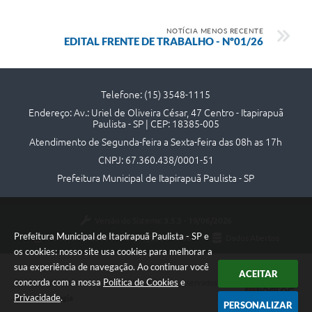
Contato
NOTÍCIA MENOS RECENTE
EDITAL FRENTE DE TRABALHO - Nº01/26
Telefone: (15) 3548-1115
Endereço: Av.: Uriel de Oliveira César, 47 Centro - Itapirapuã
Paulista - SP | CEP: 18385-005
Atendimento de Segunda-feira a Sexta-feira das 08h as 17h
CNPJ: 67.360.438/0001-51
Prefeitura Municipal de Itapirapuã Paulista - SP
Versão do Sistema:
3.5.3 - 19/06/2026
Prefeitura Municipal de Itapirapuã Paulista - SP e
Portal atualizado em:
06/08/2026 18:06
Dados Abertos
os cookies: nosso site usa cookies para melhorar a
sua experiência de navegação. Ao continuar você
ACEITAR
concorda com a nossa
Política de Cookies
e
Copyright Instar - 2006-2026. Todos os direitos reservados -
Privacidade
.
Instar Tecnologia
PERSONALIZAR