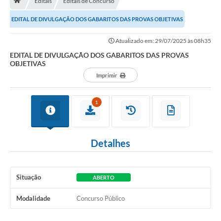
Editais
Editais de Concurso
EDITAL DE DIVULGAÇÃO DOS GABARITOS DAS PROVAS OBJETIVAS
Carta de Serviços
Atualizado em: 29/07/2025 às 08h35
Secretarias
EDITAL DE DIVULGAÇÃO DOS GABARITOS DAS PROVAS
OBJETIVAS
Arquivos para Download
Imprimir
Galeria de Fotos
1
PS nº 001/2021 - Cargo Enfermeiro(a)
Galeria de Vídeos
Detalhes
Audiências Públicas
Projetos
Situação
ABERTO
Contas Públicas
Modalidade
Concurso Público
Legislação