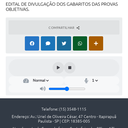
EDITAL DE DIVULGAÇÃO DOS GABARITOS DAS PROVAS
Editais
OBJETIVAS.
Serviços Online
COMPARTILHAR
A Prefeitura
Telefones Úteis
Transparência
Jornal
Agenda
SIC
Diário Oficial
Telefone: (15) 3548-1115
Endereço: Av.: Uriel de Oliveira César, 47 Centro - Itapirapuã
Notícias
Paulista - SP | CEP: 18385-005