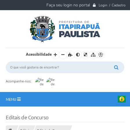
Login / Cadastro
Acessibilidade
Acompanhe-nos:
MENU
A Nossa Cidade
Editais de Concurso
Ouvidoria