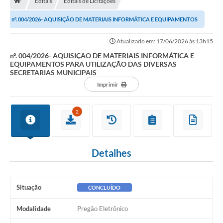
Editais
Editais de Licitações
nº. 004/2026- AQUISIÇÃO DE MATERIAIS INFORMÁTICA E EQUIPAMENTOS
Carta de Serviços
PARA UTILIZAÇÃO DAS DIVERSAS SECRETARIAS...
Atualizado em: 17/06/2026 às 13h15
Secretarias
nº. 004/2026- AQUISIÇÃO DE MATERIAIS INFORMÁTICA E
EQUIPAMENTOS PARA UTILIZAÇÃO DAS DIVERSAS
Arquivos para Download
SECRETARIAS MUNICIPAIS
Imprimir
Galeria de Fotos
PS nº 001/2021 - Cargo Enfermeiro(a)
2
Galeria de Vídeos
Audiências Públicas
Detalhes
Projetos
Situação
CONCLUÍDO
Contas Públicas
Legislação
Modalidade
Pregão Eletrônico