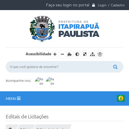
Login / Cadastro
Acessibilidade
Acompanhe-nos:
MENU
A Nossa Cidade
Editais de Licitações
Ouvidoria