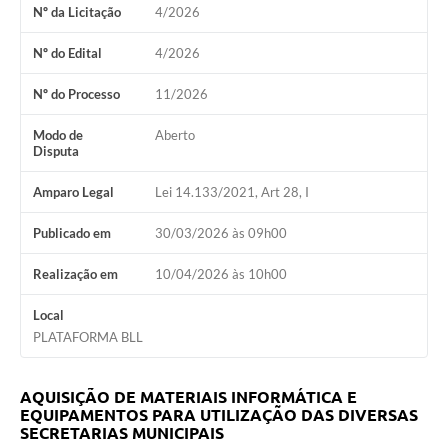
Nº da Licitação
4/2026
Editais
Nº do Edital
4/2026
Serviços Online
Nº do Processo
11/2026
A Prefeitura
Modo de
Aberto
Disputa
Telefones Úteis
Amparo Legal
Lei 14.133/2021, Art 28, I
Transparência
Publicado em
30/03/2026 às 09h00
Jornal
Realização em
10/04/2026 às 10h00
Agenda
Local
SIC
PLATAFORMA BLL
Diário Oficial
AQUISIÇÃO DE MATERIAIS INFORMÁTICA E
Notícias
EQUIPAMENTOS PARA UTILIZAÇÃO DAS DIVERSAS
SECRETARIAS MUNICIPAIS