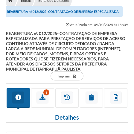
Editais
Editais de Licitações
REABERTURA nº. 012/2025- CONTRATAÇÃO DE EMPRESA ESPECIALIZADA
Carta de Serviços
PARA PRESTAÇÃO DE SERVIÇOS DE ACESSO CONTÍNUO...
Atualizado em: 09/10/2025 às 15h09
Secretarias
REABERTURA nº. 012/2025- CONTRATAÇÃO DE EMPRESA
ESPECIALIZADA PARA PRESTAÇÃO DE SERVIÇOS DE ACESSO
Arquivos para Download
CONTÍNUO ATRAVÉS DE CIRCUITO DEDICADO / BANDA
LARGA À REDE MUNDIAL DE COMPUTADORES (INTERNET),
POR MEIO DE CABOS, MODEMS, FIBRAS ÓPTICAS E
Galeria de Fotos
ROTEADORES QUE SE FIZEREM NECESSÁRIOS, PARA
ATENDER AOS DIVERSOS SETORES DA PREFEITURA
PS nº 001/2021 - Cargo Enfermeiro(a)
MUNICIPAL DE ITAPIRAPUÃ PAULISTA
Imprimir
Galeria de Vídeos
Audiências Públicas
6
Projetos
Contas Públicas
Detalhes
Legislação