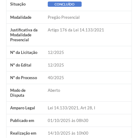
Situação
CONCLUÍDO
Editais
Modalidade
Pregão Presencial
Serviços Online
Justificativa da
Artigo 176 da Lei 14.133/2021
Modalidade
A Prefeitura
Presencial
Nº da Licitação
12/2025
Telefones Úteis
Nº do Edital
12/2025
Transparência
Nº do Processo
40/2025
Jornal
Agenda
Modo de
Aberto
Disputa
SIC
Amparo Legal
Lei 14.133/2021, Art 28, I
Diário Oficial
Publicado em
01/10/2025 às 08h30
Notícias
Realização em
14/10/2025 às 10h00