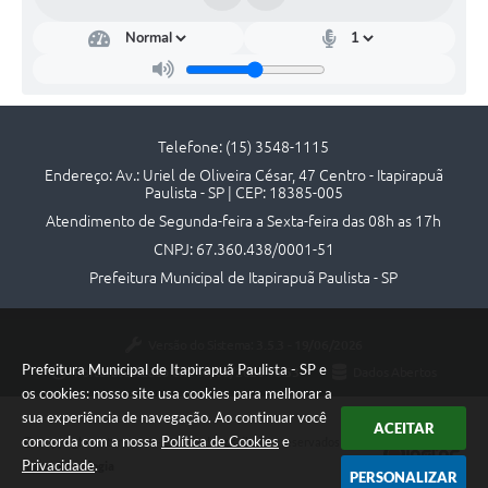
Telefone: (15) 3548-1115
Endereço: Av.: Uriel de Oliveira César, 47 Centro - Itapirapuã
Paulista - SP | CEP: 18385-005
Atendimento de Segunda-feira a Sexta-feira das 08h as 17h
CNPJ: 67.360.438/0001-51
Prefeitura Municipal de Itapirapuã Paulista - SP
Versão do Sistema:
3.5.3 - 19/06/2026
Prefeitura Municipal de Itapirapuã Paulista - SP e
Portal atualizado em:
10/08/2026 16:53
Dados Abertos
os cookies: nosso site usa cookies para melhorar a
sua experiência de navegação. Ao continuar você
ACEITAR
concorda com a nossa
Política de Cookies
e
Copyright Instar - 2006-2026. Todos os direitos reservados -
Privacidade
.
Instar Tecnologia
PERSONALIZAR