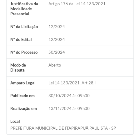
Justificativa da
Artigo 176 da Lei 14.133/2021
Editais
Modalidade
Presencial
Serviços Online
Nº da Licitação
12/2024
A Prefeitura
Nº do Edital
12/2024
Nº do Processo
50/2024
Telefones Úteis
Modo de
Aberto
Transparência
Disputa
Jornal
Amparo Legal
Lei 14.133/2021, Art 28, I
Agenda
Publicado em
30/10/2024 às 09h00
SIC
Realização em
13/11/2024 às 09h00
Diário Oficial
Local
Notícias
PREFEITURA MUNICIPAL DE ITAPIRAPUÃ PAULISTA - SP