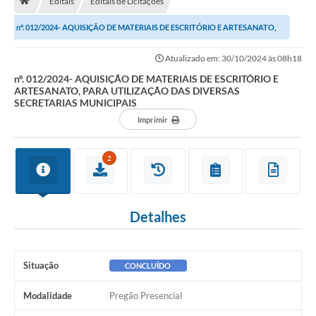
Editais
Editais de Licitações
nº. 012/2024- AQUISIÇÃO DE MATERIAIS DE ESCRITÓRIO E ARTESANATO,
Carta de Serviços
PARA UTILIZAÇÃO DAS DIVERSAS SECRETARIAS...
Atualizado em: 30/10/2024 às 08h18
Secretarias
nº. 012/2024- AQUISIÇÃO DE MATERIAIS DE ESCRITÓRIO E
ARTESANATO, PARA UTILIZAÇÃO DAS DIVERSAS
Arquivos para Download
SECRETARIAS MUNICIPAIS
Imprimir
Galeria de Fotos
PS nº 001/2021 - Cargo Enfermeiro(a)
2
Galeria de Vídeos
Audiências Públicas
Detalhes
Projetos
Situação
CONCLUÍDO
Contas Públicas
Legislação
Modalidade
Pregão Presencial