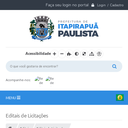
Login / Cadastro
Acessibilidade
Acompanhe-nos:
MENU
A Nossa Cidade
Editais de Licitações
Ouvidoria