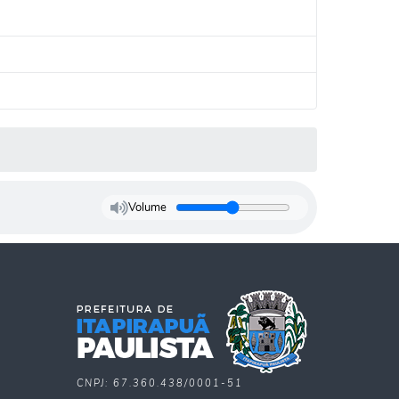
Volume
CNPJ: 67.360.438/0001-51