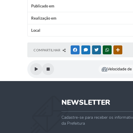
Publicado em
Realização em
Local
COMPARTILHAR
FACEBOOK
MESSENGER
TWITTER
WHATSAPP
OUTRAS
Velocidade de l
NEWSLETTER
Cadastre-se para receber os informati
da Prefeitura