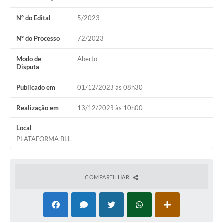
Editais
Nº do Edital
5/2023
Serviços Online
Nº do Processo
72/2023
Modo de
Aberto
A Prefeitura
Disputa
Publicado em
01/12/2023 às 08h30
Telefones Úteis
Transparência
Realização em
13/12/2023 às 10h00
Jornal
Local
PLATAFORMA BLL
Agenda
SIC
COMPARTILHAR
Diário Oficial
Notícias