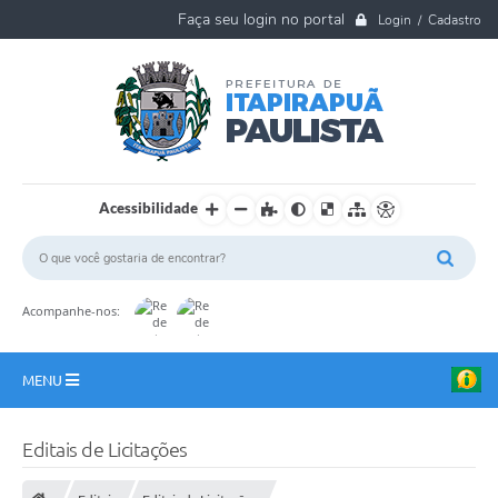
Login / Cadastro
Acessibilidade
Acompanhe-nos:
MENU
A Nossa Cidade
Editais de Licitações
Ouvidoria