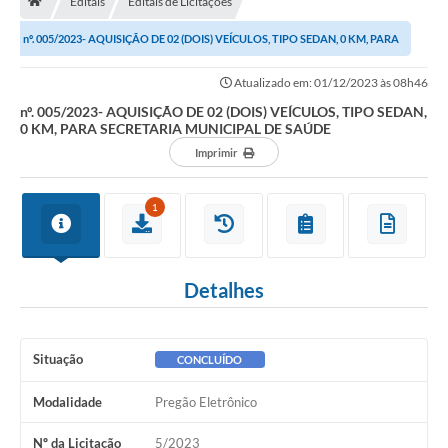
Editais
Editais de Licitações
nº. 005/2023- AQUISIÇÃO DE 02 (DOIS) VEÍCULOS, TIPO SEDAN, 0 KM, PARA
Carta de Serviços
SECRETARIA MUNICIPAL DE SAÚDE
Atualizado em: 01/12/2023 às 08h46
Secretarias
nº. 005/2023- AQUISIÇÃO DE 02 (DOIS) VEÍCULOS, TIPO SEDAN,
0 KM, PARA SECRETARIA MUNICIPAL DE SAÚDE
Arquivos para Download
Imprimir
Galeria de Fotos
1
PS nº 001/2021 - Cargo Enfermeiro(a)
Galeria de Vídeos
Detalhes
Audiências Públicas
Projetos
Situação
CONCLUÍDO
Contas Públicas
Modalidade
Pregão Eletrônico
Legislação
Nº da Licitação
5/2023