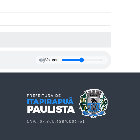
Volume
CNPJ: 67.360.438/0001-51