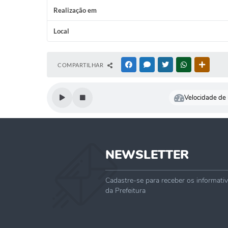
Realização em
Local
COMPARTILHAR
FACEBOOK
MESSENGER
TWITTER
WHATSAPP
OUTRAS
Velocidade de l
NEWSLETTER
Cadastre-se para receber os informati
da Prefeitura