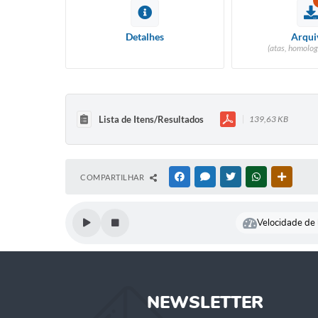
Detalhes
Arqui
(atas, homolog
Lista de Itens/Resultados
139,63 KB
COMPARTILHAR
FACEBOOK
MESSENGER
TWITTER
WHATSAPP
OUTRAS
Velocidade de l
NEWSLETTER