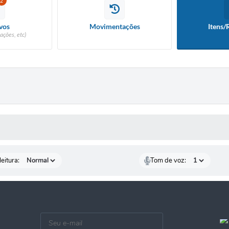
2
vos
Movimentações
Itens/
ações, etc)
 MÍDIAS
eitura:
Tom de voz: