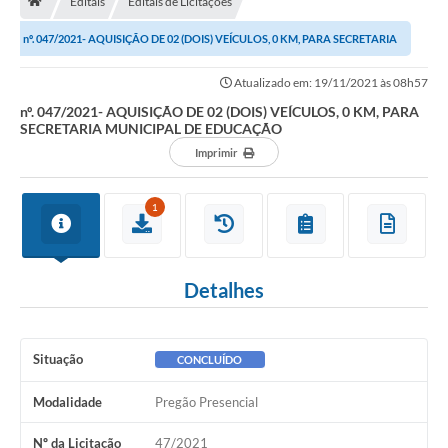
Editais
Editais de Licitações
nº. 047/2021- AQUISIÇÃO DE 02 (DOIS) VEÍCULOS, 0 KM, PARA SECRETARIA
Carta de Serviços
MUNICIPAL DE EDUCAÇÃO
Atualizado em: 19/11/2021 às 08h57
Secretarias
nº. 047/2021- AQUISIÇÃO DE 02 (DOIS) VEÍCULOS, 0 KM, PARA
SECRETARIA MUNICIPAL DE EDUCAÇÃO
Arquivos para Download
Imprimir
Galeria de Fotos
1
PS nº 001/2021 - Cargo Enfermeiro(a)
Galeria de Vídeos
Detalhes
Audiências Públicas
Projetos
Situação
CONCLUÍDO
Contas Públicas
Modalidade
Pregão Presencial
Legislação
Nº da Licitação
47/2021