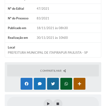
Editais
Nº do Edital
47/2021
Serviços Online
Nº do Processo
83/2021
Publicado em
18/11/2021 às 08h30
A Prefeitura
Realização em
30/11/2021 às 10h00
Telefones Úteis
Local
Transparência
PREFEITURA MUNICIPAL DE ITAPIRAPUÃ PAULISTA - SP
Jornal
Agenda
COMPARTILHAR
SIC
Diário Oficial
Notícias