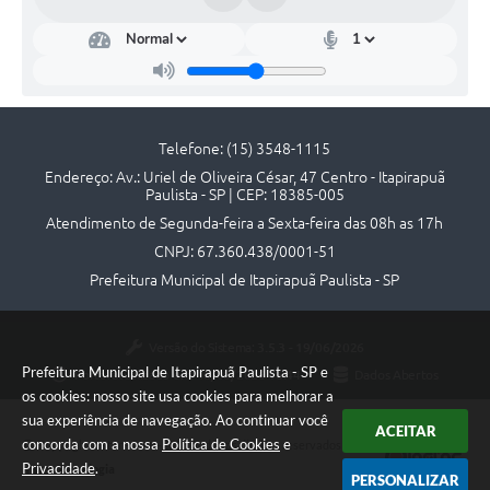
Contato
Telefone: (15) 3548-1115
Endereço: Av.: Uriel de Oliveira César, 47 Centro - Itapirapuã
Paulista - SP | CEP: 18385-005
Atendimento de Segunda-feira a Sexta-feira das 08h as 17h
CNPJ: 67.360.438/0001-51
Prefeitura Municipal de Itapirapuã Paulista - SP
Versão do Sistema:
3.5.3 - 19/06/2026
Prefeitura Municipal de Itapirapuã Paulista - SP e
Portal atualizado em:
10/08/2026 16:44
Dados Abertos
os cookies: nosso site usa cookies para melhorar a
sua experiência de navegação. Ao continuar você
ACEITAR
concorda com a nossa
Política de Cookies
e
Copyright Instar - 2006-2026. Todos os direitos reservados -
Privacidade
.
Instar Tecnologia
PERSONALIZAR