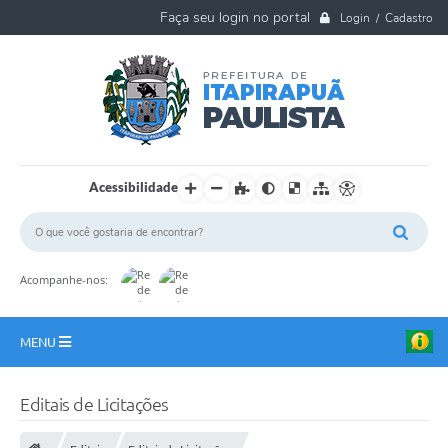
Login / Cadastro
Acessibilidade
Acompanhe-nos:
MENU
A Nossa Cidade
Editais de Licitações
Ouvidoria