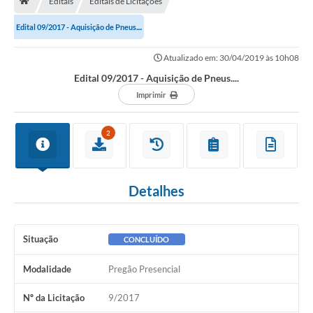
Editais
Editais de Licitações
Edital 09/2017 - Aquisição de Pneus....
Carta de Serviços
Atualizado em: 30/04/2019 às 10h08
Secretarias
Edital 09/2017 - Aquisição de Pneus....
Imprimir
Arquivos para Download
Galeria de Fotos
2
PS nº 001/2021 - Cargo Enfermeiro(a)
Galeria de Vídeos
Detalhes
Audiências Públicas
Projetos
Situação
CONCLUÍDO
Contas Públicas
Modalidade
Pregão Presencial
Legislação
Nº da Licitação
9/2017