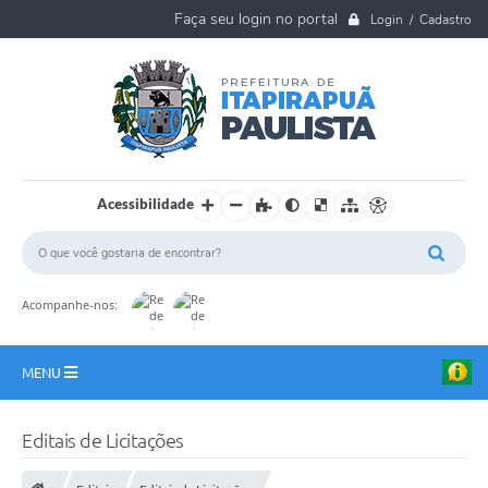
Login / Cadastro
Acessibilidade
Acompanhe-nos:
MENU
A Nossa Cidade
Editais de Licitações
Ouvidoria