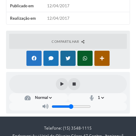
Publicado em
12/04/2017
Editais
Realização em
12/04/2017
Serviços Online
A Prefeitura
COMPARTILHAR
Telefones Úteis
Transparência
Jornal
Agenda
SIC
Diário Oficial
Notícias
Telefone: (15) 3548-1115