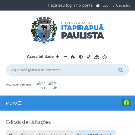
Login / Cadastro
Acessibilidade
Acompanhe-nos:
MENU
A Nossa Cidade
Editais de Licitações
Ouvidoria