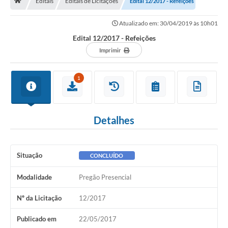
Editais
Editais de Licitações
Edital 12/2017 - Refeições
Carta de Serviços
Atualizado em: 30/04/2019 às 10h01
Edital 12/2017 - Refeições
Secretarias
Imprimir
Arquivos para Download
1
Galeria de Fotos
PS nº 001/2021 - Cargo Enfermeiro(a)
Detalhes
Galeria de Vídeos
Audiências Públicas
Situação
CONCLUÍDO
Projetos
Modalidade
Pregão Presencial
Contas Públicas
Nº da Licitação
12/2017
Legislação
Publicado em
22/05/2017