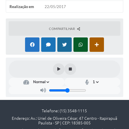
Editais
Realização em
22/05/2017
Serviços Online
COMPARTILHAR
A Prefeitura
Telefones Úteis
Transparência
Jornal
Agenda
SIC
Diário Oficial
Telefone: (15) 3548-1115
Notícias
Endereço: Av.: Uriel de Oliveira César, 47 Centro - Itapirapuã
Paulista - SP | CEP: 18385-005