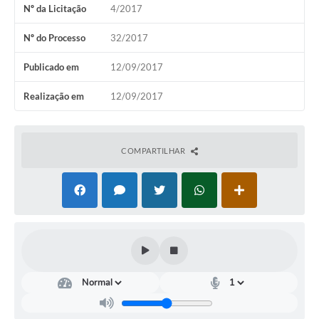
Nº da Licitação
4/2017
Editais
Nº do Processo
32/2017
Serviços Online
Publicado em
12/09/2017
A Prefeitura
Realização em
12/09/2017
Telefones Úteis
COMPARTILHAR
Transparência
Jornal
Agenda
SIC
Diário Oficial
Notícias