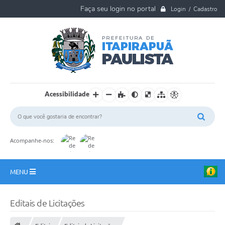
Login / Cadastro
Acessibilidade
Acompanhe-nos:
MENU
A Nossa Cidade
Editais de Licitações
Ouvidoria