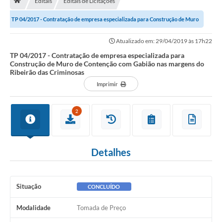
Editais
Editais de Licitações
TP 04/2017 - Contratação de empresa especializada para Construção de Muro
Carta de Serviços
de Contenção com Gabião nas...
Atualizado em: 29/04/2019 às 17h22
Secretarias
TP 04/2017 - Contratação de empresa especializada para
Construção de Muro de Contenção com Gabião nas margens do
Arquivos para Download
Ribeirão das Criminosas
Imprimir
Galeria de Fotos
PS nº 001/2021 - Cargo Enfermeiro(a)
2
Galeria de Vídeos
Audiências Públicas
Detalhes
Projetos
Situação
CONCLUÍDO
Contas Públicas
Legislação
Modalidade
Tomada de Preço