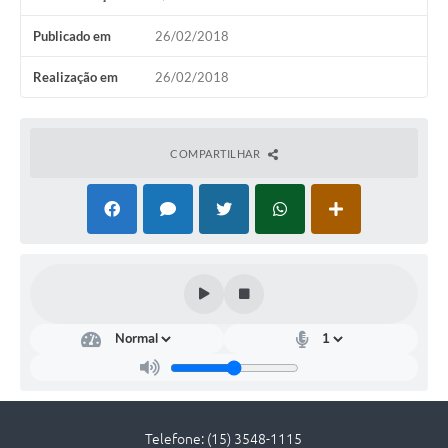
Editais
Publicado em
26/02/2018
Serviços Online
Realização em
26/02/2018
A Prefeitura
COMPARTILHAR
Telefones Úteis
Transparência
Jornal
Agenda
SIC
Diário Oficial
Notícias
Telefone: (15) 3548-1115