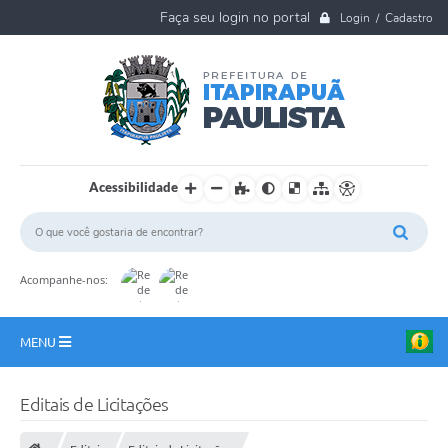
Login / Cadastro
Acessibilidade
Acompanhe-nos:
MENU
A Nossa Cidade
Editais de Licitações
Ouvidoria