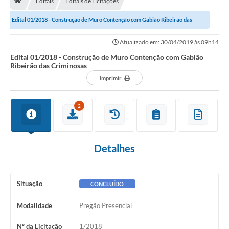
Editais
Editais de Licitações
Edital 01/2018 - Construção de Muro Contenção com Gabião Ribeirão das
Carta de Serviços
Criminosas
Atualizado em: 30/04/2019 às 09h14
Secretarias
Edital 01/2018 - Construção de Muro Contenção com Gabião
Ribeirão das Criminosas
Arquivos para Download
Imprimir
Galeria de Fotos
2
PS nº 001/2021 - Cargo Enfermeiro(a)
Galeria de Vídeos
Detalhes
Audiências Públicas
Projetos
Situação
CONCLUÍDO
Contas Públicas
Modalidade
Pregão Presencial
Legislação
Nº da Licitação
1/2018