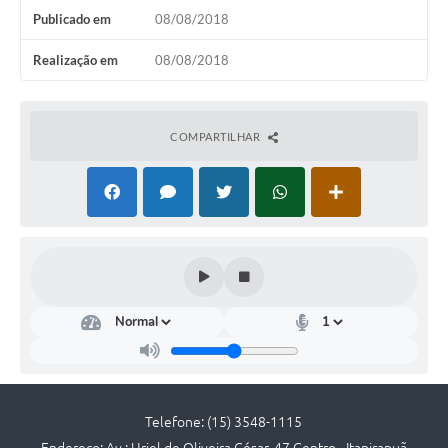
Publicado em
08/08/2018
Editais
Realização em
08/08/2018
Serviços Online
A Prefeitura
COMPARTILHAR
Telefones Úteis
Transparência
Jornal
Agenda
SIC
Diário Oficial
Notícias
Telefone: (15) 3548-1115