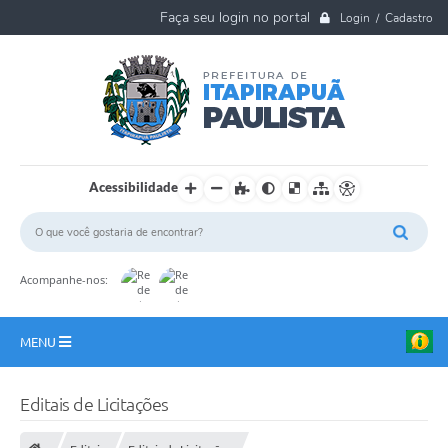
Login / Cadastro
Acessibilidade
Acompanhe-nos:
MENU
A Nossa Cidade
Editais de Licitações
Ouvidoria