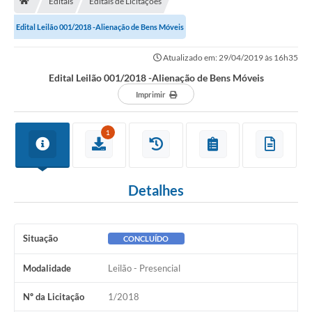
Editais
Editais de Licitações
Edital Leilão 001/2018 -Alienação de Bens Móveis
Carta de Serviços
Atualizado em: 29/04/2019 às 16h35
Secretarias
Edital Leilão 001/2018 -Alienação de Bens Móveis
Imprimir
Arquivos para Download
Galeria de Fotos
1
PS nº 001/2021 - Cargo Enfermeiro(a)
Galeria de Vídeos
Detalhes
Audiências Públicas
Projetos
Situação
CONCLUÍDO
Contas Públicas
Modalidade
Leilão - Presencial
Legislação
Nº da Licitação
1/2018