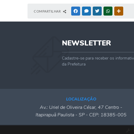
COMPARTILHAR
FACEBOOK
MESSENGER
TWITTER
WHATSAPP
OUTRAS
NEWSLETTER
Cadastre-se para receber os informati
da Prefeitura
LOCALIZAÇÃO
Av.: Uriel de Oliveira César, 47 Centro -
Itapirapuã Paulista - SP - CEP: 18385-005
V