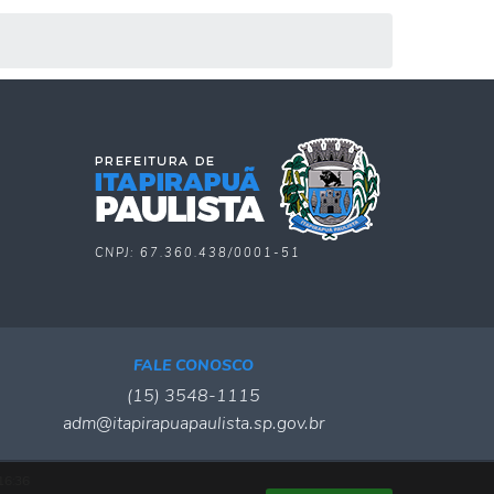
CNPJ: 67.360.438/0001-51
FALE CONOSCO
(15) 3548-1115
adm@itapirapuapaulista.sp.gov.br
16:36