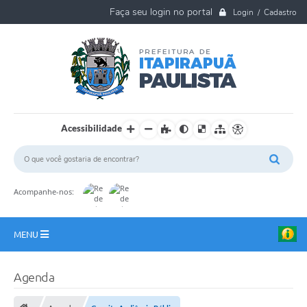
Login / Cadastro
Acessibilidade
Acompanhe-nos:
MENU
A Nossa Cidade
Agenda
Ouvidoria