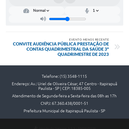
Contato
EVENTO MENOS RECENTE
CONVITE AUDIÊNCIA PÚBLICA PRESTAÇÃO DE
CONTAS QUADRIMESTRAL DA SAÚDE 3º
QUADRIMESTRE DE 2023
Telefone: (15) 3548-1115
Endereço: Av.: Uriel de Oliveira César, 47 Centro - Itapirapuã
Paulista - SP | CEP: 18385-005
Atendimento de Segunda-feira a Sexta-feira das 08h as 17h
CNPJ: 67.360.438/0001-51
Prefeitura Municipal de Itapirapuã Paulista - SP
Versão do Sistema:
3.5.3 - 19/06/2026