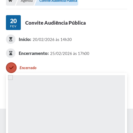
Agenda
Convite Audiência Pública
Carta de Serviços
20
Convite Audiência Pública
FEV
Secretarias
Início:
20/02/2026 às 14h30
Arquivos para Download
Encerramento:
25/02/2026 às 17h00
Galeria de Fotos
PS nº 001/2021 - Cargo Enfermeiro(a)
Encerrado
Galeria de Vídeos
Audiências Públicas
Projetos
Contas Públicas
Legislação