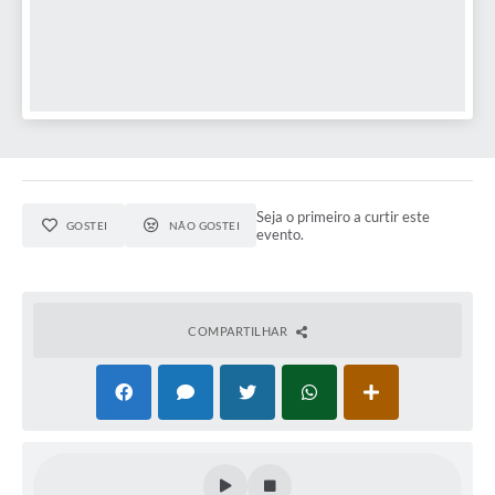
Editais
Serviços Online
A Prefeitura
Telefones Úteis
Seja o primeiro a curtir este
GOSTEI
NÃO GOSTEI
evento.
Transparência
Jornal
Agenda
COMPARTILHAR
SIC
Diário Oficial
Notícias