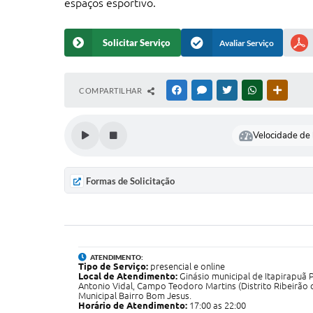
espaços esportivo.
Solicitar Serviço
Avaliar Serviço
COMPARTILHAR
FACEBOOK
MESSENGER
TWITTER
WHATSAPP
OUTRAS
Velocidade de l
Formas de Solicitação
ATENDIMENTO:
Tipo de Serviço:
presencial e online
Local de Atendimento:
Ginásio municipal de Itapirapuã 
Antonio Vidal, Campo Teodoro Martins (Distrito Ribeirão d
Municipal Bairro Bom Jesus.
Horário de Atendimento:
17:00 as 22:00