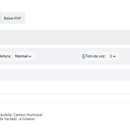
Baixar PDF
 MÍDIAS
eitura:
Tom de voz:
Paulista, Campo Municipal
a Varzeá) , e Ginasio