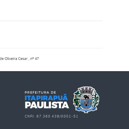
de Oliveira Cesar , nº 47
CNPJ: 67.360.438/0001-51