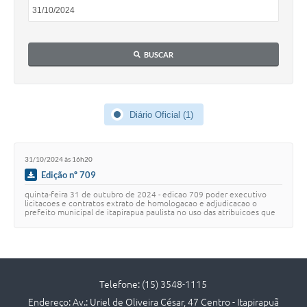
Editais
Serviços Online
BUSCAR
A Prefeitura
Diário Oficial (1)
Telefones Úteis
Transparência
31/10/2024 às 16h20
Jornal
Edição nº 709
quinta-feira 31 de outubro de 2024 - edicao 709 poder executivo
Agenda
licitacoes e contratos extrato de homologacao e adjudicacao o
prefeito municipal de itapirapua paulista no uso das atribuicoes que
lhe sao conferidas por le…
SIC
Diário Oficial
Notícias
Telefone: (15) 3548-1115
Endereço: Av.: Uriel de Oliveira César, 47 Centro - Itapirapuã