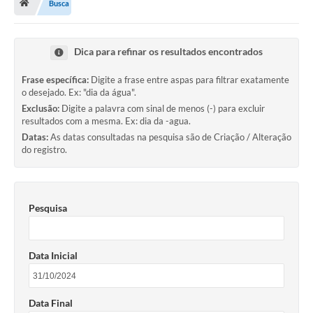
Busca
Carta de Serviços
Dica para refinar os resultados encontrados
Secretarias
Frase específica:
Digite a frase entre aspas para filtrar exatamente
o desejado. Ex: "dia da água".
Arquivos para Download
Exclusão:
Digite a palavra com sinal de menos (-) para excluir
resultados com a mesma. Ex: dia da -agua.
Galeria de Fotos
Datas:
As datas consultadas na pesquisa são de Criação / Alteração
do registro.
PS nº 001/2021 - Cargo Enfermeiro(a)
Galeria de Vídeos
Pesquisa
Audiências Públicas
Projetos
Data Inicial
Contas Públicas
Legislação
Data Final