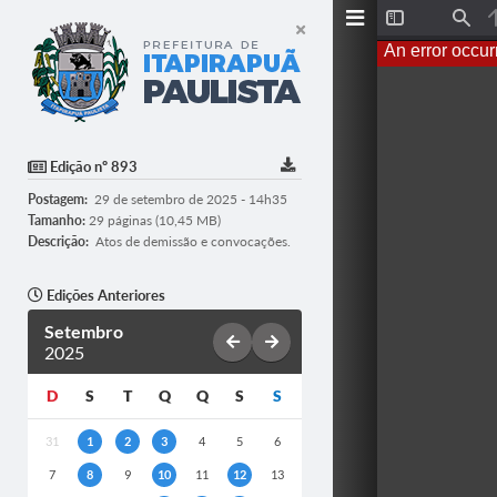
T
F
o
i
An error occur
g
n
g
d
l
e
S
i
d
Edição nº 893
e
b
Postagem:
29 de setembro de 2025 - 14h35
a
r
Tamanho:
29 páginas (10,45 MB)
Descrição:
Atos de demissão e convocações.
Edições Anteriores
Setembro
2025
D
S
T
Q
Q
S
S
31
1
2
3
4
5
6
7
8
9
10
11
12
13