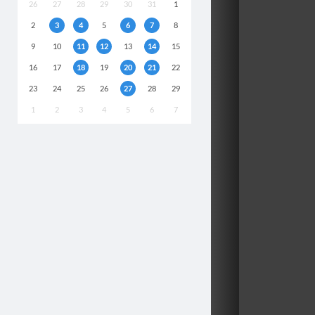
26
27
28
29
30
31
1
2
3
4
5
6
7
8
9
10
11
12
13
14
15
16
17
18
19
20
21
22
23
24
25
26
27
28
29
1
2
3
4
5
6
7