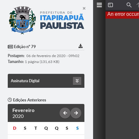
T
F
o
i
An error occur
g
n
g
d
l
e
S
i
d
Edição nº 79
e
b
Postagem:
06 de fevereiro de 2020 - 09h02
a
r
Tamanho:
1 página (131,63 KB)
Assinatura Digital
Edições Anteriores
Fevereiro
2020
D
S
T
Q
Q
S
S