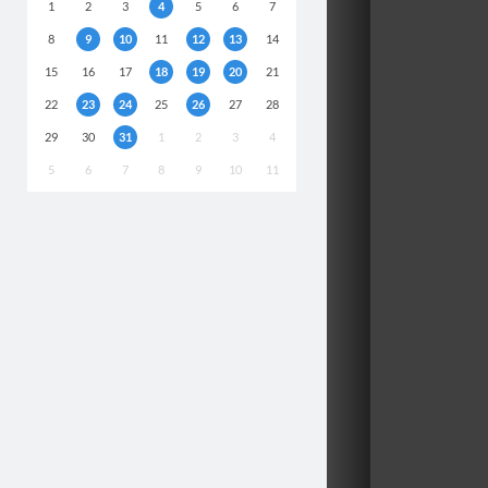
1
2
3
4
5
6
7
8
9
10
11
12
13
14
15
16
17
18
19
20
21
22
23
24
25
26
27
28
29
30
31
1
2
3
4
5
6
7
8
9
10
11