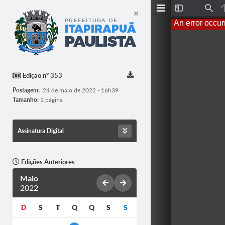
T
F
o
i
An error occur
g
n
g
d
l
e
S
i
d
Edição nº 353
e
b
Postagem:
24 de maio de 2022 - 16h39
a
r
Tamanho:
1 página
Assinatura Digital
Edições Anteriores
Maio
2022
D
S
T
Q
Q
S
S