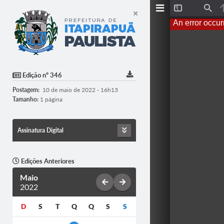
T
F
o
i
An error occur
g
n
g
d
l
e
S
i
d
Edição nº 346
e
b
Postagem:
10 de maio de 2022 - 16h13
a
r
Tamanho:
1 página
Assinatura Digital
Edições Anteriores
Maio
2022
D
S
T
Q
Q
S
S