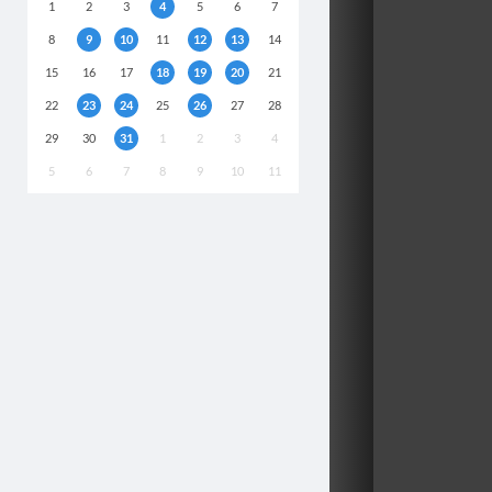
1
2
3
4
5
6
7
8
9
10
11
12
13
14
15
16
17
18
19
20
21
22
23
24
25
26
27
28
29
30
31
1
2
3
4
5
6
7
8
9
10
11