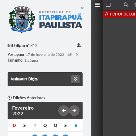
T
F
o
i
An error occur
g
n
g
d
l
e
S
i
d
Edição nº 312
e
b
Postagem:
17 de fevereiro de 2022 - 16h40
a
r
Tamanho:
1 página
Assinatura Digital
Edições Anteriores
Fevereiro
2022
D
S
T
Q
Q
S
S