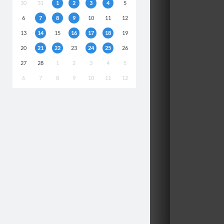
30
31
1
2
3
4
5
6
7
8
9
10
11
12
13
14
15
16
17
18
19
20
21
22
23
24
25
26
27
28
1
2
3
4
5
6
7
8
9
10
11
12