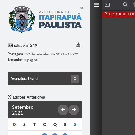
T
F
o
i
An error occur
g
n
g
d
l
e
S
i
d
Edição nº 249
e
b
Postagem:
02 de setembro de 2021 - 16h22
a
r
Tamanho:
1 página
Assinatura Digital
Edições Anteriores
Setembro
2021
D
S
T
Q
Q
S
S