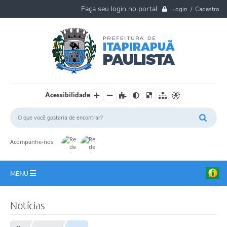
Login / Cadastro
Acessibilidade
Acompanhe-nos:
MENU
A Nossa Cidade
Notícias
Ouvidoria