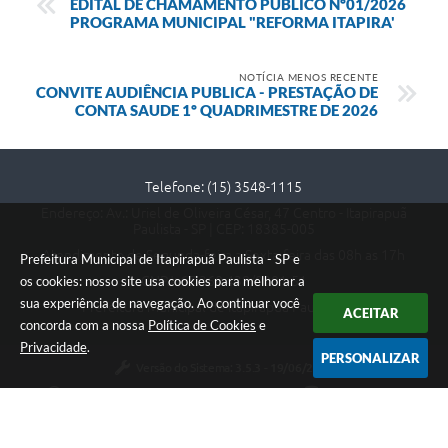
EDITAL DE CHAMAMENTO PUBLICO Nº01/2026
PROGRAMA MUNICIPAL "REFORMA ITAPIRA'
NOTÍCIA MENOS RECENTE
CONVITE AUDIÊNCIA PUBLICA - PRESTAÇÃO DE
CONTA SAUDE 1º QUADRIMESTRE DE 2026
Telefone: (15) 3548-1115
Endereço: Av.: Uriel de Oliveira César, 47 Centro - Itapirapuã
Paulista - SP | CEP: 18385-005
Atendimento de Segunda-feira a Sexta-feira das 08h as 17h
Prefeitura Municipal de Itapirapuã Paulista - SP e
CNPJ: 67.360.438/0001-51
os cookies: nosso site usa cookies para melhorar a
sua experiência de navegação. Ao continuar você
Prefeitura Municipal de Itapirapuã Paulista - SP
ACEITAR
concorda com a nossa
Política de Cookies
e
Privacidade
.
PERSONALIZAR
Versão do Sistema:
3.5.3 - 19/06/2026
Portal atualizado em:
06/08/2026 18:06
Dados Abertos