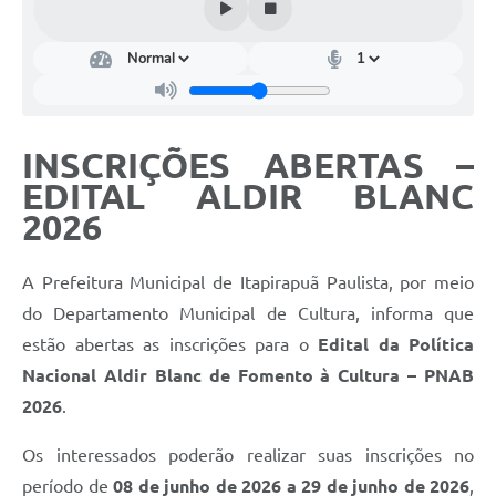
Editais
Serviços Online
A Prefeitura
INSCRIÇÕES ABERTAS –
EDITAL ALDIR BLANC
Telefones Úteis
2026
Transparência
A Prefeitura Municipal de Itapirapuã Paulista, por meio
Jornal
do Departamento Municipal de Cultura, informa que
Agenda
estão abertas as inscrições para o
Edital da Política
SIC
Nacional Aldir Blanc de Fomento à Cultura – PNAB
2026
.
Diário Oficial
Os interessados poderão realizar suas inscrições no
Notícias
período de
08 de junho de 2026 a 29 de junho de 2026
,