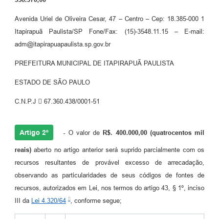
Avenida Uriel de Oliveira Cesar, 47 – Centro – Cep: 18.385-000 1
Itapirapuã Paulista/SP Fone/Fax: (15)-3548.11.15 – E-mail:
adm@itapirapuapaulista.sp.gov.br
PREFEITURA MUNICIPAL DE ITAPIRAPUÃ PAULISTA
ESTADO DE SÃO PAULO
C.N.P.J  67.360.438/0001-51
Artigo 2º
-
O valor de
R$. 400.000,00 (quatrocentos mil
reais)
aberto no artigo anterior será suprido parcialmente com os
recursos resultantes de provável excesso de arrecadação,
observando as particularidades de seus códigos de fontes de
recursos, autorizados em Lei, nos termos do artigo 43, § 1º, inciso
III da
Lei 4.320/64
, conforme segue;