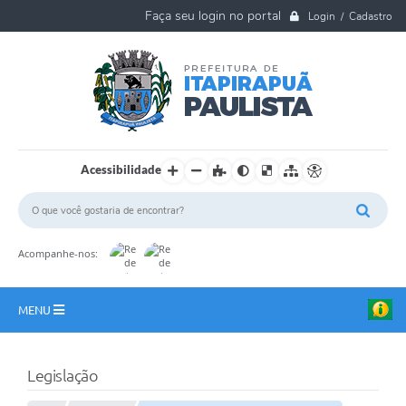
Login / Cadastro
Acessibilidade
Acompanhe-nos:
MENU
A Nossa Cidade
Legislação
Ouvidoria