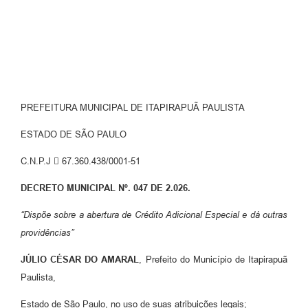
Editais
Serviços Online
A Prefeitura
PREFEITURA MUNICIPAL DE ITAPIRAPUÃ PAULISTA
Telefones Úteis
ESTADO DE SÃO PAULO
Transparência
C.N.P.J  67.360.438/0001-51
Jornal
DECRETO MUNICIPAL Nº. 047 DE 2.026.
Agenda
“Dispõe sobre a abertura de Crédito Adicional Especial e dá outras
SIC
providências”
Diário Oficial
JÚLIO CÉSAR DO AMARAL
, Prefeito do Município de Itapirapuã
Paulista,
Notícias
Estado de São Paulo, no uso de suas atribuições legais;