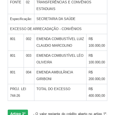
FONTE
02
TRANSFERÊNCIAS E CONVÊNIOS
ESTADUAIS
Especificação:
SECRETARIA DA SAÚDE
EXCESSO DE ARRECADAÇÃO - CONVÊNIOS
801
002
EMENDA COMBUSTÍVEL LUIZ
R$
CLAUDIO MARCOLINO
100.000,00
801
003
EMENDA COMBUSTÍVEL LÉO
R$
OLIVEIRA
100.000,00
801
004
EMENDA AMBULÂNCIA
R$
GIRIBONI
200.000,00
PROJ. LEI
TOTAL DO EXCESSO
R$
744-26
400.000,00
Artigo 3º
-
O valor restante do crédito aberto no artigo 1º,