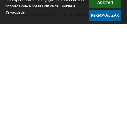
DECRETO Nº 48/26, 03 DE JULHO DE 2026
ACEITAR
concorda com a nossa
Política de Cookies
e
Privacidade
.
DECRETO Nº 45/26, 03 DE JULHO DE 2026
PERSONALIZAR
PORTARIA Nº 6/26, 10 DE ABRIL DE 2026
RESOLUÇÃO Nº 2/26, 24 DE FEVEREIRO DE 2026
RESOLUÇÃO Nº 1/26, 24 DE FEVEREIRO DE 2026
Seja o primeiro a curtir esta
GOSTEI
NÃO GOSTEI
legislação.
COMPARTILHAR