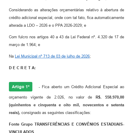
Contato
Considerando as alterações orçamentárias relativo à abertura de
crédito adicional especial, onde com tal fato, fica automaticamente
alterada a LDO – 2026 e o PPA 2026-2029; e
Com fulcro nos artigos 40 a 43 da Lei Federal nº. 4.320 de 17 de
março de 1.964; e
Na
Lei Municipal nº 713 de 03 de julho de 2026
;
D E C R E T A:
Artigo 1º
-
Fica aberto um Crédito Adicional Especial ao
orçamento vigente de 2.026, no valor de
R$. 558.970,00
(quinhentos e cinquenta e oito mil, novecentos e setenta
reais),
consignado as seguintes classificações:
Fonte Grupo
TRANSFERÊNCIAS E CONVÊNIOS ESTADUAIS-
VINCULADOS