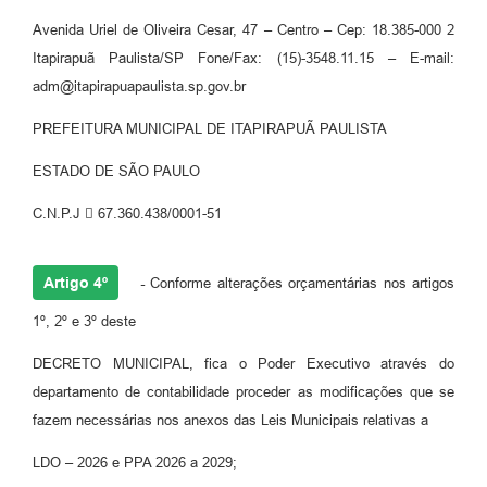
Avenida Uriel de Oliveira Cesar, 47 – Centro – Cep: 18.385-000 2
Itapirapuã Paulista/SP Fone/Fax: (15)-3548.11.15 – E-mail:
adm@itapirapuapaulista.sp.gov.br
PREFEITURA MUNICIPAL DE ITAPIRAPUÃ PAULISTA
ESTADO DE SÃO PAULO
C.N.P.J  67.360.438/0001-51
Artigo 4º
-
Conforme alterações orçamentárias nos artigos
1º, 2º e 3º deste
DECRETO MUNICIPAL, fica o Poder Executivo através do
departamento de contabilidade proceder as modificações que se
fazem necessárias nos anexos das Leis Municipais relativas a
LDO – 2026 e PPA 2026 a 2029;