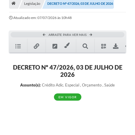
Legislação
DECRETO Nº 47/2026, 03 DE JULHO DE 2026
Carta de Serviços
Atualizado em: 07/07/2026 às 10h48
Secretarias
ARRASTE PARA VER MAIS
Arquivos para Download
Galeria de Fotos
DECRETO Nº 47/2026, 03 DE JULHO DE
PS nº 001/2021 - Cargo Enfermeiro(a)
2026
Galeria de Vídeos
Assunto(s):
Crédito Adic. Especial , Orçamento , Saúde
Audiências Públicas
EM VIGOR
Projetos
Contas Públicas
Legislação