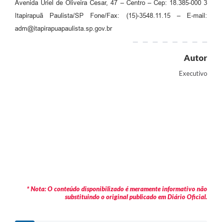
Avenida Uriel de Oliveira Cesar, 47 – Centro – Cep: 18.385-000 3
Itapirapuã Paulista/SP Fone/Fax: (15)-3548.11.15 – E-mail:
adm@itapirapuapaulista.sp.gov.br
Autor
Executivo
* Nota: O conteúdo disponibilizado é meramente informativo não
substituindo o original publicado em Diário Oficial.