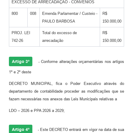
EXCESSO DE ARRECADAÇÃO - CONVÊNIOS
800
008
Emenda Parlamentar / Custeio -
R$
PAULO BARBOSA
150.000,00
PROJ. LEI
Total do excesso de
R$
742-26
arrecadação
150.000,00
Artigo 3º
-
Conforme alterações orçamentárias nos artigos
1º e 2º deste
DECRETO MUNICIPAL, fica o Poder Executivo através do
departamento de contabilidade proceder as modificações que se
fazem necessárias nos anexos das Leis Municipais relativas a
LDO – 2026 e PPA 2026 a 2029;
Artigo 4º
-
Este DECRETO entrará em vigor na data de sua