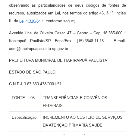
observando as particularidades de seus códigos de fontes de
recursos, autorizados em Lei, nos termos do artigo 43, § 1º, inciso
III da
Lei 4.320/64
, conforme segue;
Avenida Uriel de Oliveira Cesar, 47 – Centro – Cep: 18.385-000 1
Itapirapuã Paulista/SP Fone/Fax: (15)-3548.11.15 – E-mail:
adm@itapirapuapaulista.sp.gov.br
PREFEITURA MUNICIPAL DE ITAPIRAPUÃ PAULISTA
ESTADO DE SÃO PAULO
C.N.P.J  67.360.438/0001-51
FONTE
05
TRANSFERÊNCIAS E CONVÊNIOS
FEDERAIS
Especificação:
INCREMENTO AO CUSTEIO DE SERVIÇOS
DA ATENÇÃO PRIMÁRIA SAÚDE