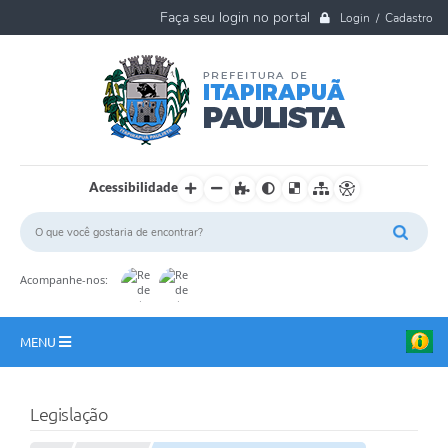
Login / Cadastro
Acessibilidade
Acompanhe-nos:
MENU
A Nossa Cidade
Legislação
Ouvidoria