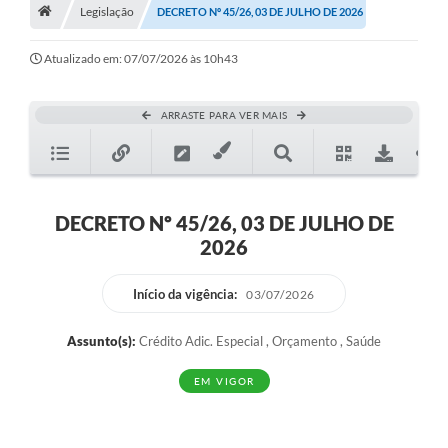
Legislação
DECRETO Nº 45/26, 03 DE JULHO DE 2026
Carta de Serviços
Atualizado em: 07/07/2026 às 10h43
Secretarias
ARRASTE PARA VER MAIS
Arquivos para Download
Galeria de Fotos
DECRETO Nº 45/26, 03 DE JULHO DE
PS nº 001/2021 - Cargo Enfermeiro(a)
2026
Galeria de Vídeos
Início da vigência:
03/07/2026
Audiências Públicas
Projetos
Assunto(s):
Crédito Adic. Especial , Orçamento , Saúde
Contas Públicas
EM VIGOR
Legislação