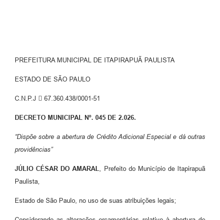
Editais
Serviços Online
PREFEITURA MUNICIPAL DE ITAPIRAPUÃ PAULISTA
A Prefeitura
ESTADO DE SÃO PAULO
Telefones Úteis
C.N.P.J  67.360.438/0001-51
Transparência
DECRETO MUNICIPAL Nº. 045 DE 2.026.
Jornal
“Dispõe sobre a abertura de Crédito Adicional Especial e dá outras
Agenda
providências”
SIC
JÚLIO CÉSAR DO AMARAL
, Prefeito do Município de Itapirapuã
Paulista,
Diário Oficial
Estado de São Paulo, no uso de suas atribuições legais;
Notícias
Considerando as alterações orçamentárias relativo à abertura de