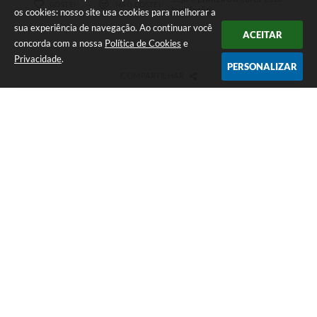
GOSTEI
NÃO GOSTEI
legislação.
os cookies: nosso site usa cookies para melhorar a
sua experiência de navegação. Ao continuar você
ACEITAR
concorda com a nossa
Política de Cookies
e
Privacidade
.
PERSONALIZAR
COMPARTILHAR
Telefone: (15) 3548-1115
Endereço: Av.: Uriel de Oliveira César, 47 Centro - Itapirapuã
Paulista - SP | CEP: 18385-005