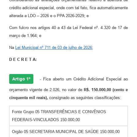
Contato
crédito adicional especial, onde com tal fato, fica automaticamente
alterada a LDO – 2026 e o PPA 2026-2029; e
Com fulcro nos artigos 40 a 43 da Lei Federal nº. 4.320 de 17 de
março de 1.964; e
Na
Lei Municipal nº 711 de 03 de julho de 2026
;
D E C R E T A:
Artigo 1º
-
Fica aberto um Crédito Adicional Especial ao
orçamento vigente de 2.026, no valor de
R$. 150.000,00 (cento e
cinquenta mil reais),
consignado as seguintes classificações:
Fonte Grupo 05 TRANSFERÊNCIAS E CONVÊNIOS
FEDERAIS-VINCULADOS 150.000,00
Orgão 05 SECRETARIA MUNICIPAL DE SAÚDE 150.000,00