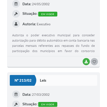
E
Data:
24/05/2002
I
Situação:
EM VIGOR
Autoria:
Executivo
Autoriza o poder executivo municipal para conceder
autorização para débito automático em conta bancaria nas
parcelas mensais referentes aos repasses do fundo de
participação dos municípios em favor do consorcio
intergestores de saúde do auto vale do ribeira CISAVAR.
BAIXAR
G
O
S
Nº 213/02
Leis
T
E
Data:
27/03/2002
I
Situação:
EM VIGOR