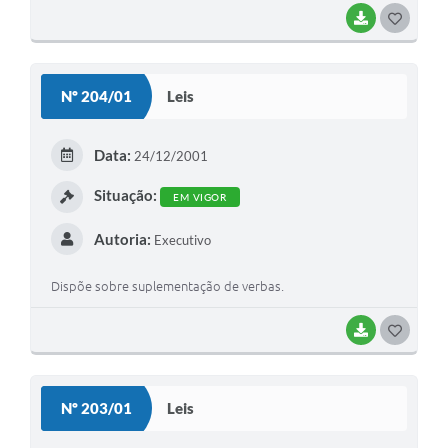
BAIXAR
G
O
S
Nº 204/01
Leis
T
E
Data:
24/12/2001
I
Situação:
EM VIGOR
Autoria:
Executivo
Dispõe sobre suplementação de verbas.
BAIXAR
G
O
S
Nº 203/01
Leis
T