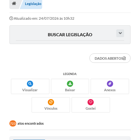
Legislação
Carta de Serviços
Atualizado em: 24/07/2026 às 10h32
Secretarias
BUSCAR LEGISLAÇÃO
Arquivos para Download
Galeria de Fotos
DADOS ABERTOS
PS nº 001/2021 - Cargo Enfermeiro(a)
LEGENDA:
Galeria de Vídeos
Visualizar
Baixar
Anexos
Audiências Públicas
Projetos
Vínculos
Gostei
Contas Públicas
atos encontrados
723
Legislação