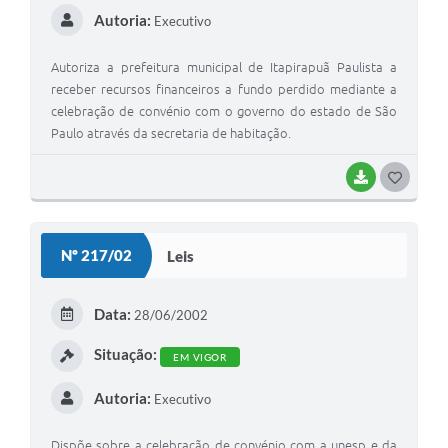
Autoria:
Executivo
Autoriza a prefeitura municipal de Itapirapuã Paulista a
receber recursos financeiros a fundo perdido mediante a
celebração de convénio com o governo do estado de São
Paulo através da secretaria de habitação.
BAIXAR
G
O
S
Nº 217/02
Leis
T
E
Data:
28/06/2002
I
Situação:
EM VIGOR
Autoria:
Executivo
Dispõe sobre a celebração de convénio com a unesp e da