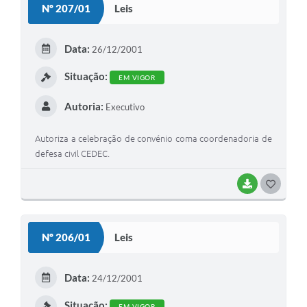
Nº 207/01
Leis
T
E
Data:
26/12/2001
I
Situação:
EM VIGOR
Autoria:
Executivo
Autoriza a celebração de convénio coma coordenadoria de
defesa civil CEDEC.
BAIXAR
G
O
S
Nº 206/01
Leis
T
E
Data:
24/12/2001
I
Situação:
EM VIGOR