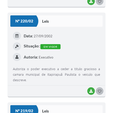
BAIXAR
G
O
S
Nº 220/02
Leis
T
E
Data:
27/09/2002
I
Situação:
EM VIGOR
Autoria:
Executivo
Autoriza o poder executivo a ceder a titulo gracioso a
camara municipal de Itapirapuã Paulista o veiculo que
descreve.
BAIXAR
G
O
S
Nº 219/02
Leis