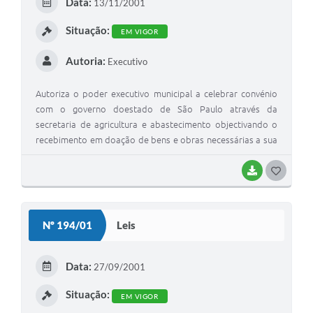
Data:
13/11/2001
I
Situação:
EM VIGOR
Autoria:
Executivo
Autoriza o poder executivo municipal a celebrar convénio
com o governo doestado de São Paulo através da
secretaria de agricultura e abastecimento objectivando o
recebimento em doação de bens e obras necessárias a sua
respectiva instalação referentes a programas ligados a
agricultura e abastecimento.
BAIXAR
G
O
S
Nº 194/01
Leis
T
E
Data:
27/09/2001
I
Situação:
EM VIGOR