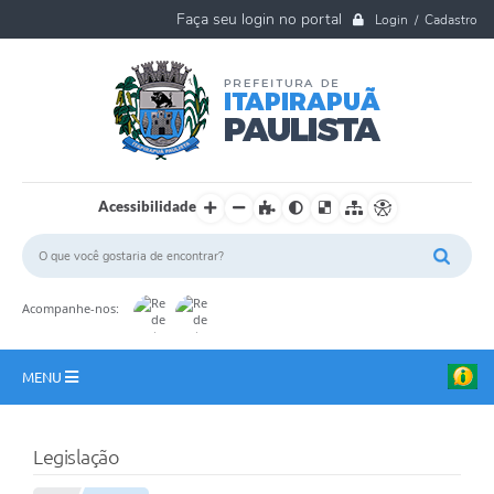
Login / Cadastro
Acessibilidade
Acompanhe-nos:
MENU
A Nossa Cidade
Legislação
Ouvidoria