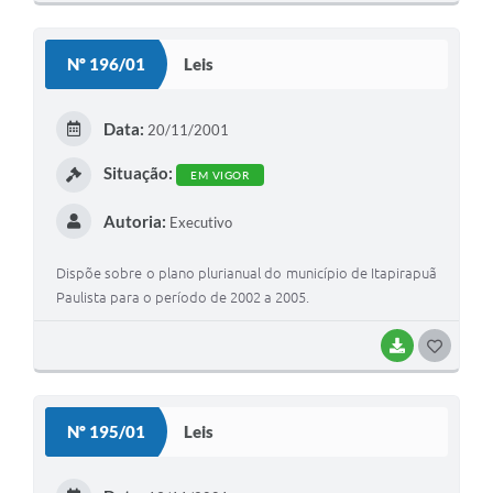
O
S
Nº 196/01
Leis
T
E
Data:
20/11/2001
I
Situação:
EM VIGOR
Autoria:
Executivo
Dispõe sobre o plano plurianual do município de Itapirapuã
Paulista para o período de 2002 a 2005.
BAIXAR
G
O
S
Nº 195/01
Leis
T
E