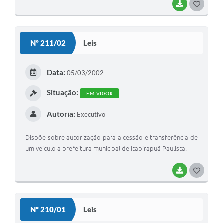
BAIXAR
G
O
S
Nº 211/02
Leis
T
E
Data:
05/03/2002
I
Situação:
EM VIGOR
Autoria:
Executivo
Dispõe sobre autorização para a cessão e transferência de
um veiculo a prefeitura municipal de Itapirapuã Paulista.
BAIXAR
G
O
S
Nº 210/01
Leis
T