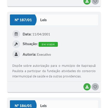
BAIXAR
G
O
S
Nº 187/01
Leis
T
E
Data:
11/04/2001
I
Situação:
EM VIGOR
Autoria:
Executivo
Dispõe sobre autorização para o município de Itapirapuã
Paulista a participar da fundação atividades do consorcio
intermunicipal de saúde e da outras providencias.
BAIXAR
G
O
S
Nº 186/01
Leis