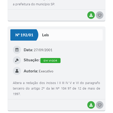
a prefeitura do município SP.
BAIXAR
G
O
S
Nº 192/01
Leis
T
E
Data:
27/09/2001
I
Situação:
EM VIGOR
Autoria:
Executivo
Altera a redação dos incisos I II III IV V e VI do paragrafo
terceiro do artigo 2º da lei Nº 104 97 de 12 de maio de
1997.
BAIXAR
G
O