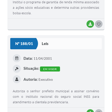
Institui o programa de garantia de renda mínima associado
a ações sócio educativas e determina outras providencias
bolsa escola.
BAIXAR
G
O
S
Nº 188/01
Leis
T
E
Data:
11/04/2001
I
Situação:
EM VIGOR
Autoria:
Executivo
Autoriza o senhor prefeito municipal a assinar convénio
com o instituto nacional do seguro social INSS para
atendimento a clientela previdenciaria.