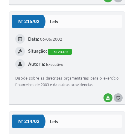
O
S
Nº 215/02
Leis
T
E
Data:
06/06/2002
I
Situação:
EM VIGOR
Autoria:
Executivo
Dispõe sobre as diretrizes orçamentarias para o exercício
financeiros de 2003 e da outras providencias.
BAIXAR
G
O
S
Nº 214/02
Leis
T