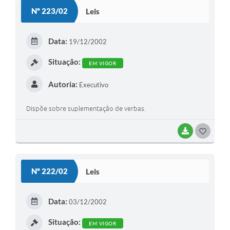
Nº 223/02
Leis
Editais
Serviços Online
Data:
19/12/2002
Situação:
A Prefeitura
EM VIGOR
Autoria:
Executivo
Telefones Úteis
Dispõe sobre suplementação de verbas.
Transparência
Jornal
BAIXAR
G
O
Agenda
S
SIC
Nº 222/02
Leis
T
Diário Oficial
E
Data:
03/12/2002
Notícias
I
Situação:
EM VIGOR