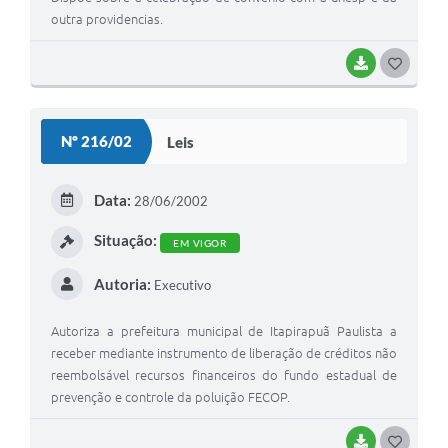
outra providencias.
BAIXAR
G
O
S
Nº 216/02
Leis
T
E
Data:
28/06/2002
I
Situação:
EM VIGOR
Autoria:
Executivo
Autoriza a prefeitura municipal de Itapirapuã Paulista a
receber mediante instrumento de liberação de créditos não
reembolsável recursos financeiros do fundo estadual de
prevenção e controle da poluição FECOP.
BAIXAR
G