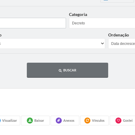
Categoria
o
Ordenação
BUSCAR
Visualizar
Baixar
Anexos
Vínculos
Gostei