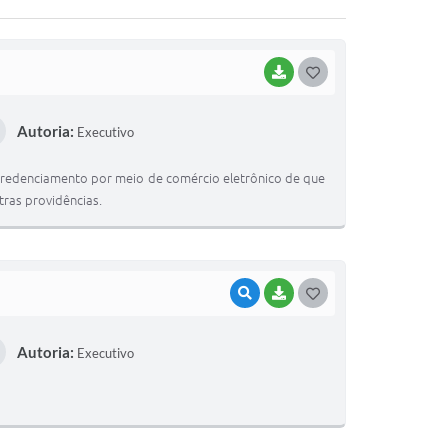
BAIXAR
G
O
Autoria:
Executivo
S
T
credenciamento por meio de comércio eletrônico de que
E
utras providências.
I
VISUALIZAR
BAIXAR
G
O
Autoria:
Executivo
S
T
E
I