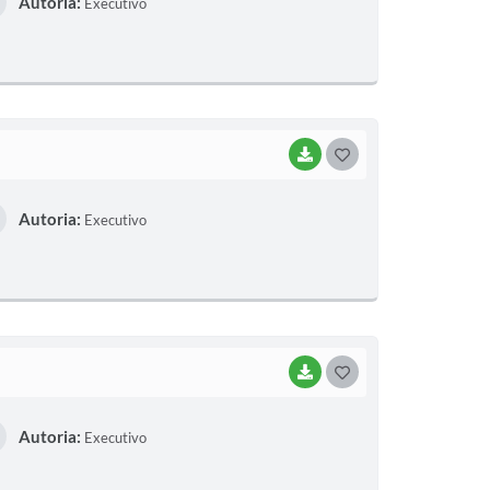
Autoria:
Executivo
S
T
E
I
BAIXAR
G
O
Autoria:
Executivo
S
T
E
I
BAIXAR
G
O
Autoria:
Executivo
S
T