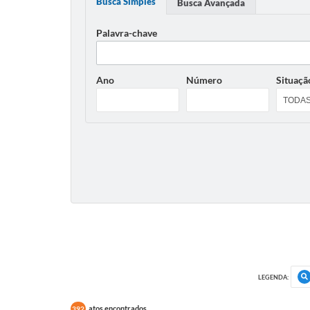
Busca Simples
Busca Avançada
Palavra-chave
Ano
Número
Situaçã
LEGENDA:
atos encontrados
392