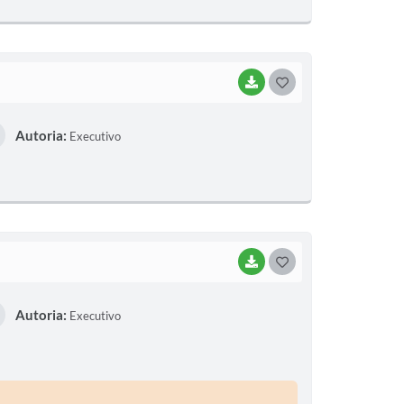
E
I
BAIXAR
G
O
Autoria:
Executivo
S
T
E
I
BAIXAR
G
O
Autoria:
Executivo
S
T
E
I