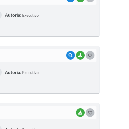
O
Autoria:
Executivo
S
T
E
I
VISUALIZAR
BAIXAR
G
O
Autoria:
Executivo
S
T
E
I
BAIXAR
G
O