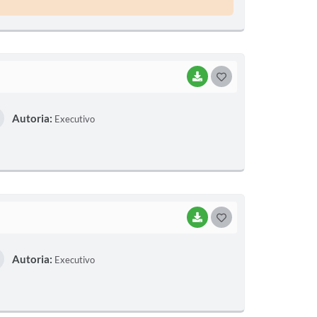
BAIXAR
G
O
Autoria:
Executivo
S
T
E
I
BAIXAR
G
O
Autoria:
Executivo
S
T
E