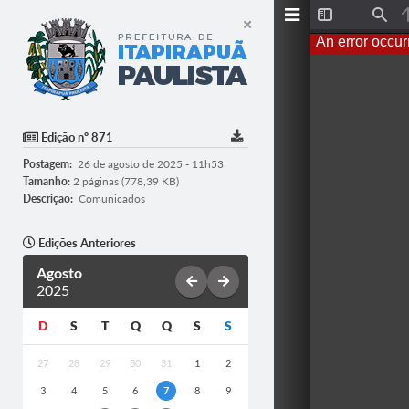
T
F
o
i
An error occur
g
n
g
d
l
e
S
i
d
Edição nº 871
e
b
Postagem:
26 de agosto de 2025 - 11h53
a
r
Tamanho:
2 páginas (778,39 KB)
Descrição:
Comunicados
Edições Anteriores
Agosto
2025
D
S
T
Q
Q
S
S
27
28
29
30
31
1
2
3
4
5
6
7
8
9