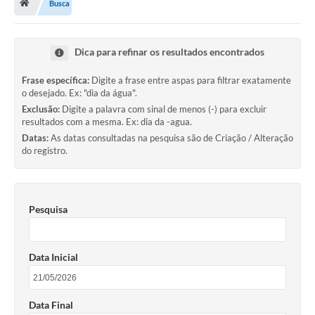
Busca
Carta de Serviços
Dica para refinar os resultados encontrados
Secretarias
Frase específica:
Digite a frase entre aspas para filtrar exatamente
o desejado. Ex: "dia da água".
Arquivos para Download
Exclusão:
Digite a palavra com sinal de menos (-) para excluir
resultados com a mesma. Ex: dia da -agua.
Galeria de Fotos
Datas:
As datas consultadas na pesquisa são de Criação / Alteração
do registro.
PS nº 001/2021 - Cargo Enfermeiro(a)
Galeria de Vídeos
Pesquisa
Audiências Públicas
Projetos
Data Inicial
Contas Públicas
Legislação
Data Final