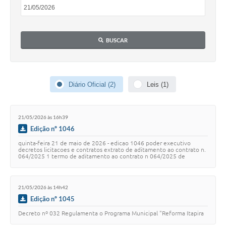
Editais
Serviços Online
BUSCAR
A Prefeitura
Diário Oficial (2)
Leis (1)
Telefones Úteis
Transparência
21/05/2026 às 16h39
Jornal
Edição nº 1046
quinta-feira 21 de maio de 2026 - edicao 1046 poder executivo
Agenda
decretos licitacoes e contratos extrato de aditamento ao contrato n.
064/2025 1 termo de aditamento ao contrato n 064/2025 de
21/07/2025 firmado entre a prefe…
SIC
Diário Oficial
21/05/2026 às 14h42
Edição nº 1045
Notícias
Decreto nº 032 Regulamenta o Programa Municipal "Reforma Itapira