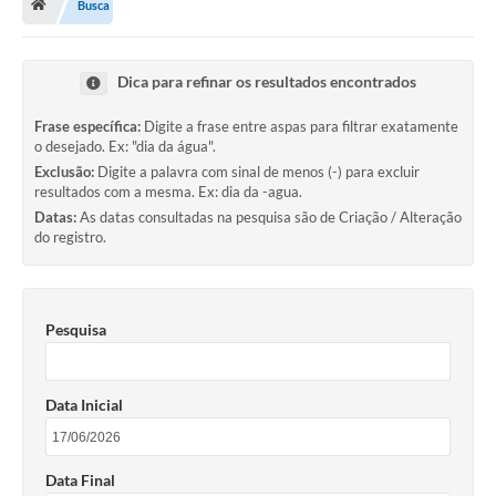
Busca
Carta de Serviços
Dica para refinar os resultados encontrados
Secretarias
Frase específica:
Digite a frase entre aspas para filtrar exatamente
o desejado. Ex: "dia da água".
Arquivos para Download
Exclusão:
Digite a palavra com sinal de menos (-) para excluir
resultados com a mesma. Ex: dia da -agua.
Galeria de Fotos
Datas:
As datas consultadas na pesquisa são de Criação / Alteração
do registro.
PS nº 001/2021 - Cargo Enfermeiro(a)
Galeria de Vídeos
Pesquisa
Audiências Públicas
Projetos
Data Inicial
Contas Públicas
Legislação
Data Final