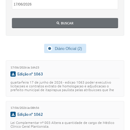
Editais
Serviços Online
BUSCAR
A Prefeitura
Diário Oficial (2)
Telefones Úteis
Transparência
17/06/2026 às 16h23
Jornal
Edição nº 1063
quarta-feira 17 de junho de 2026 - edicao 1063 poder executivo
Agenda
licitacoes e contratos extrato de homologacao e adjudicacao o
prefeito municipal de itapirapua paulista pelas atribuicoes que lhe
sao conferidas por lei torn…
SIC
Diário Oficial
17/06/2026 às 08h56
Edição nº 1062
Notícias
Lei Complementar nº 003 Altera a quantidade de cargo de Médico
Clínico Geral Plantonista.