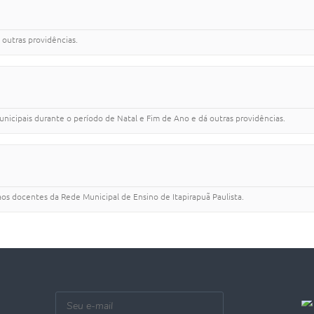
outras providências.
unicipais durante o período de Natal e Fim de Ano e dá outras providências.
os docentes da Rede Municipal de Ensino de Itapirapuã Paulista.