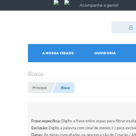
Acompanhe a gente!
A NOSSA CIDADE
OUVIDORIA
Busca
Principal
Busca
Frase específica:
Digite a frase entre aspas para filtrar exat
Exclusão:
Digite a palavra com sinal de menos (-) para exclu
Datas:
As datas consultadas na pesquisa são de Criação / Al